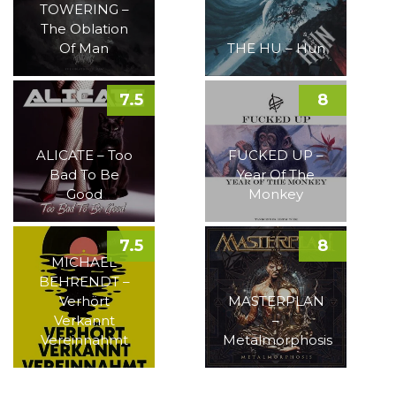
TOWERING –
The Oblation
Of Man
THE HU – Hun
7.5
8
ALICATE – Too
FUCKED UP –
Bad To Be
Year Of The
Good
Monkey
7.5
8
MICHAEL
BEHRENDT –
Verhört
MASTERPLAN
Verkannt
–
Vereinnahmt
Metalmorphosis