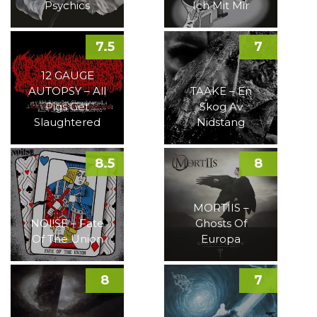
Psychics
Ich Mit Mir
7.5
7
12 GAUGE
AUTOPSY – All
TAAKE – En
Pigs Get
Skog Av
Slaughtered
Nidstang
8.5
8
MORTIIS –
NOI!SE – Fate
Ghosts Of
Of The Union
Europa
8
7