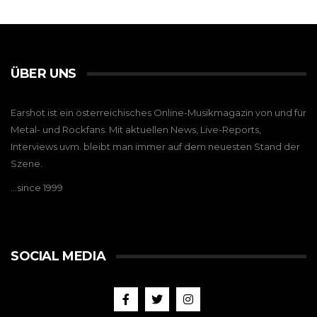
ÜBER UNS
Earshot ist ein österreichisches Online-Musikmagazin von und für
Metal- und Rockfans. Mit aktuellen News, Live-Reports,
Interviews uvm. bleibt man immer auf dem neuesten Stand der
Szene.
…since 1999
SOCIAL MEDIA