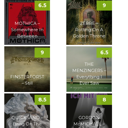
6.5
9
MOTHICA –
ZERRE –
Somewhere In
Rotting On A
Between
Golden Throne
9
6.5
THE
MENZINGERS –
FINSTERFORST
Everything I
– Still
Ever Saw
8.5
8
QUICKSAND –
GORDON
Bring On The
McMICHAEL –