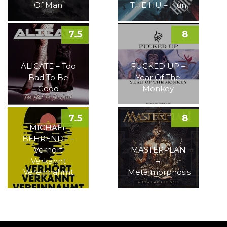
Of Man
THE HU – Hun
7.5
8
ALICATE – Too
FUCKED UP –
Bad To Be
Year Of The
Good
Monkey
7.5
8
MICHAEL
BEHRENDT –
Verhört
MASTERPLAN
Verkannt
–
Vereinnahmt
Metalmorphosis