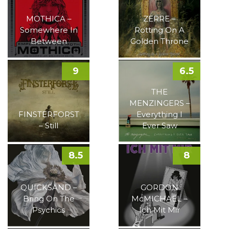
MOTHICA –
ZERRE –
Somewhere In
Rotting On A
Between
Golden Throne
9
6.5
THE
MENZINGERS –
FINSTERFORST
Everything I
– Still
Ever Saw
8.5
8
QUICKSAND –
GORDON
Bring On The
McMICHAEL –
Psychics
Ich Mit Mir