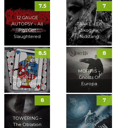
7.5
7
12 GAUGE
AUTOPSY – All
TAAKE – En
Pigs Get
Skog Av
Slaughtered
Nidstang
8.5
8
MORTIIS –
NOI!SE – Fate
Ghosts Of
Of The Union
Europa
8
7
TOWERING –
The Oblation