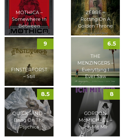
MOTHICA –
ZERRE –
Somewhere In
Rotting On A
Between
Golden Throne
9
6.5
THE
MENZINGERS –
FINSTERFORST
Everything I
– Still
Ever Saw
8.5
8
QUICKSAND –
GORDON
Bring On The
McMICHAEL –
Psychics
Ich Mit Mir