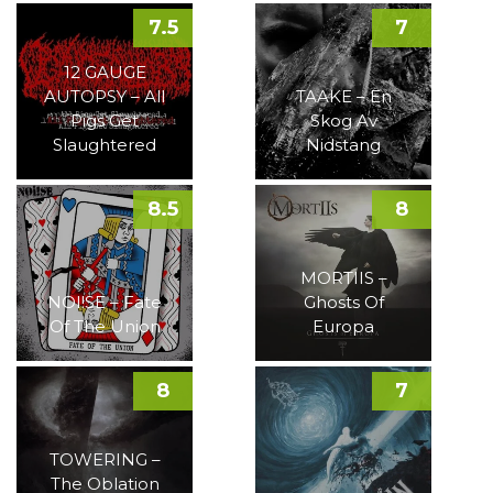
7.5
7
12 GAUGE
AUTOPSY – All
TAAKE – En
Pigs Get
Skog Av
Slaughtered
Nidstang
8.5
8
MORTIIS –
NOI!SE – Fate
Ghosts Of
Of The Union
Europa
8
7
TOWERING –
The Oblation