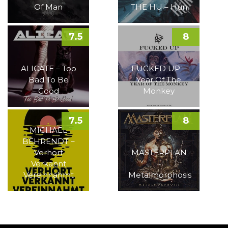
Of Man
THE HU – Hun
7.5
8
ALICATE – Too
FUCKED UP –
Bad To Be
Year Of The
Good
Monkey
7.5
8
MICHAEL
BEHRENDT –
Verhört
MASTERPLAN
Verkannt
–
Vereinnahmt
Metalmorphosis