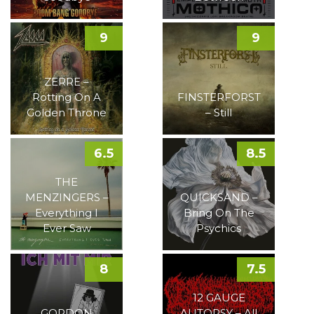
9
9
ZERRE –
Rotting On A
FINSTERFORST
Golden Throne
– Still
6.5
8.5
THE
MENZINGERS –
QUICKSAND –
Everything I
Bring On The
Ever Saw
Psychics
8
7.5
12 GAUGE
GORDON
AUTOPSY – All