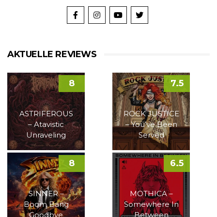
AKTUELLE REVIEWS
8
7.5
ASTRIFEROUS
ROCK JUSTICE
– Atavistic
– You’ve Been
Unraveling
Served
8
6.5
SINNER –
MOTHICA –
Boom Bang
Somewhere In
Goodbye
Between