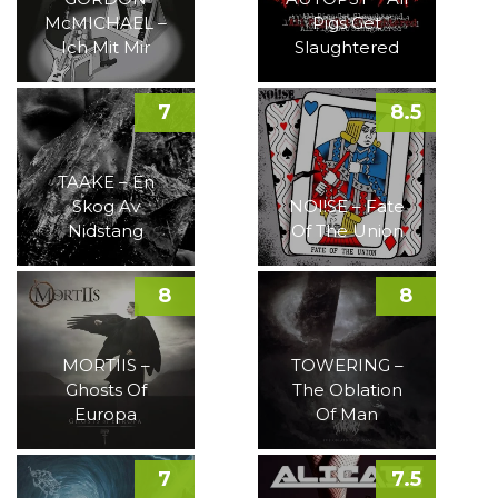
McMICHAEL –
Pigs Get
Ich Mit Mir
Slaughtered
7
8.5
TAAKE – En
Skog Av
NOI!SE – Fate
Nidstang
Of The Union
8
8
MORTIIS –
TOWERING –
Ghosts Of
The Oblation
Europa
Of Man
7
7.5