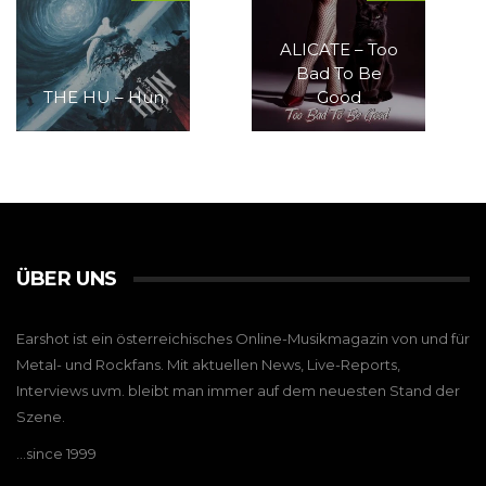
ALICATE – Too
Bad To Be
THE HU – Hun
Good
ÜBER UNS
Earshot ist ein österreichisches Online-Musikmagazin von und für
Metal- und Rockfans. Mit aktuellen News, Live-Reports,
Interviews uvm. bleibt man immer auf dem neuesten Stand der
Szene.
…since 1999