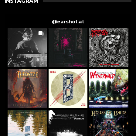
INSTAGRAM
@
earshot.at