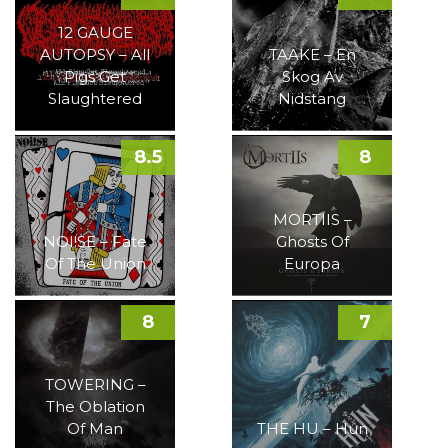
12 GAUGE
AUTOPSY – All
TAAKE – En
Pigs Get
Skog Av
Slaughtered
Nidstang
8.5
8
MORTIIS –
NOI!SE – Fate
Ghosts Of
Of The Union
Europa
8
7
TOWERING –
The Oblation
Of Man
THE HU – Hun