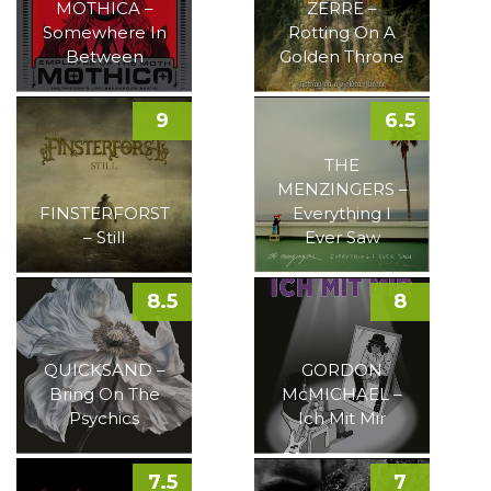
MOTHICA –
ZERRE –
Somewhere In
Rotting On A
Between
Golden Throne
9
6.5
THE
MENZINGERS –
FINSTERFORST
Everything I
– Still
Ever Saw
8.5
8
QUICKSAND –
GORDON
Bring On The
McMICHAEL –
Psychics
Ich Mit Mir
7.5
7