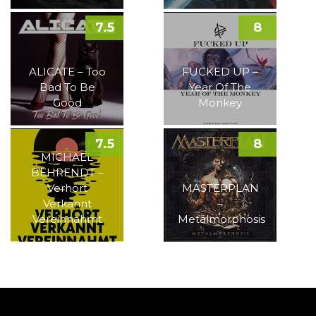
7.5
8
ALICATE – Too
FUCKED UP –
Bad To Be
Year Of The
Good
Monkey
7.5
8
MICHAEL
BEHRENDT –
Verhört
MASTERPLAN
Verkannt
–
Vereinnahmt
Metalmorphosis