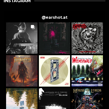
INSTAGRAM
@
earshot.at