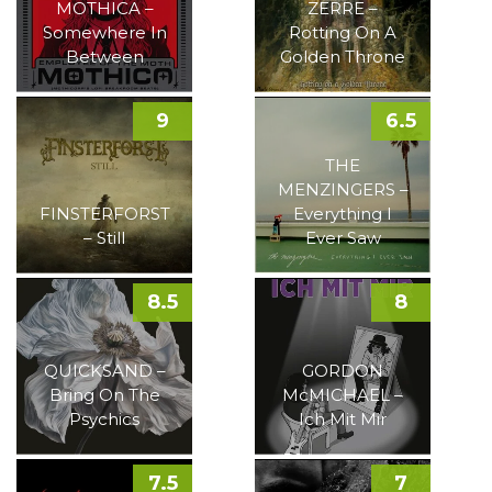
MOTHICA –
ZERRE –
Somewhere In
Rotting On A
Between
Golden Throne
9
6.5
THE
MENZINGERS –
FINSTERFORST
Everything I
– Still
Ever Saw
8.5
8
QUICKSAND –
GORDON
Bring On The
McMICHAEL –
Psychics
Ich Mit Mir
7.5
7