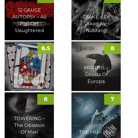
12 GAUGE
AUTOPSY – All
TAAKE – En
Pigs Get
Skog Av
Slaughtered
Nidstang
8.5
8
MORTIIS –
NOI!SE – Fate
Ghosts Of
Of The Union
Europa
8
7
TOWERING –
The Oblation
Of Man
THE HU – Hun