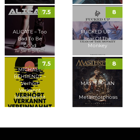
7.5
8
ALICATE – Too
FUCKED UP –
Bad To Be
Year Of The
Good
Monkey
7.5
8
MICHAEL
BEHRENDT –
Verhört
MASTERPLAN
Verkannt
–
Vereinnahmt
Metalmorphosis