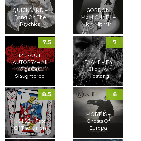
QUICKSAND –
GORDON
Bring On The
McMICHAEL –
Psychics
Ich Mit Mir
7.5
7
12 GAUGE
AUTOPSY – All
TAAKE – En
Pigs Get
Skog Av
Slaughtered
Nidstang
8.5
8
MORTIIS –
NOI!SE – Fate
Ghosts Of
Of The Union
Europa