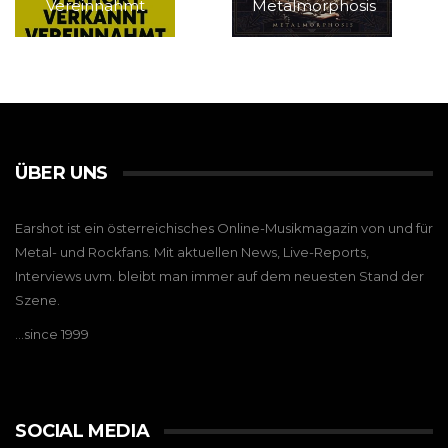
Vereinnahmt
Metalmorphosis
ÜBER UNS
Earshot ist ein österreichisches Online-Musikmagazin von und für
Metal- und Rockfans. Mit aktuellen News, Live-Reports,
Interviews uvm. bleibt man immer auf dem neuesten Stand der
Szene.
…since 1999
SOCIAL MEDIA