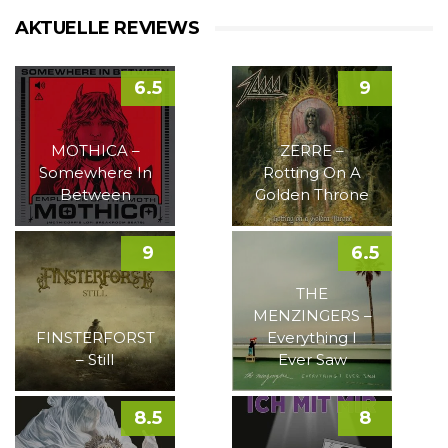
AKTUELLE REVIEWS
6.5
9
MOTHICA –
ZERRE –
Somewhere In
Rotting On A
Between
Golden Throne
9
6.5
THE
MENZINGERS –
FINSTERFORST
Everything I
– Still
Ever Saw
8.5
8