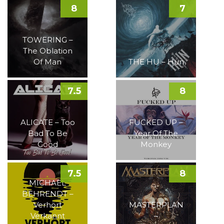
8
7
TOWERING –
The Oblation
Of Man
THE HU – Hun
7.5
8
ALICATE – Too
FUCKED UP –
Bad To Be
Year Of The
Good
Monkey
7.5
8
MICHAEL
BEHRENDT –
Verhört
MASTERPLAN
Verkannt
–