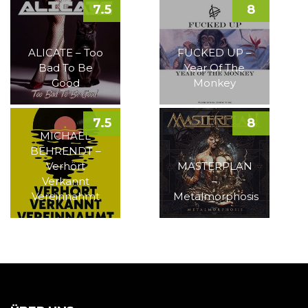
7.5
8
ALICATE – Too
FUCKED UP –
Bad To Be
Year Of The
Good
Monkey
7.5
8
MICHAEL
BEHRENDT –
Verhört
MASTERPLAN
Verkannt
–
Vereinnahmt
Metalmorphosis