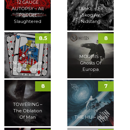
12 GAUGE
AUTOPSY – All
TAAKE – En
Pigs Get
Skog Av
Slaughtered
Nidstang
8.5
8
MORTIIS –
NOI!SE – Fate
Ghosts Of
Of The Union
Europa
8
7
TOWERING –
The Oblation
Of Man
THE HU – Hun