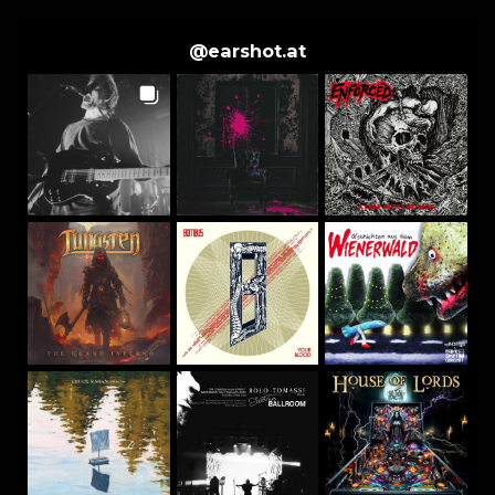
@
earshot.at