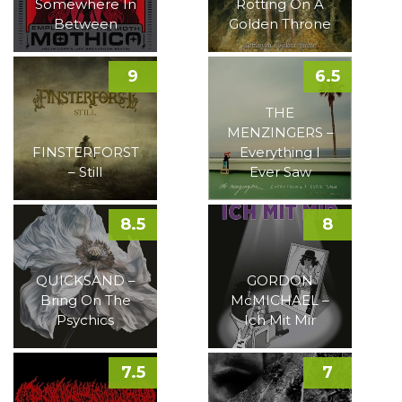
Somewhere In
Rotting On A
Between
Golden Throne
9
6.5
THE
MENZINGERS –
FINSTERFORST
Everything I
– Still
Ever Saw
8.5
8
QUICKSAND –
GORDON
Bring On The
McMICHAEL –
Psychics
Ich Mit Mir
7.5
7