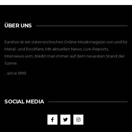
ÜBER UNS
Earshot ist ein österreichisches Online-Musikmagazin von und für
Metal- und Rockfans. Mit aktuellen News, Live-Reports,
Interviews uvm. bleibt man immer auf dem neuesten Stand der
Szene.
…since 1999
SOCIAL MEDIA