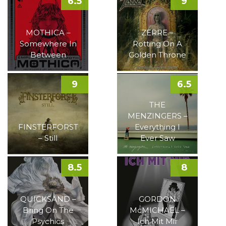
6.5
9
MOTHICA –
ZERRE –
Somewhere In
Rotting On A
Between
Golden Throne
9
6.5
THE
MENZINGERS –
FINSTERFORST
Everything I
– Still
Ever Saw
8.5
8
QUICKSAND –
GORDON
Bring On The
McMICHAEL –
Psychics
Ich Mit Mir