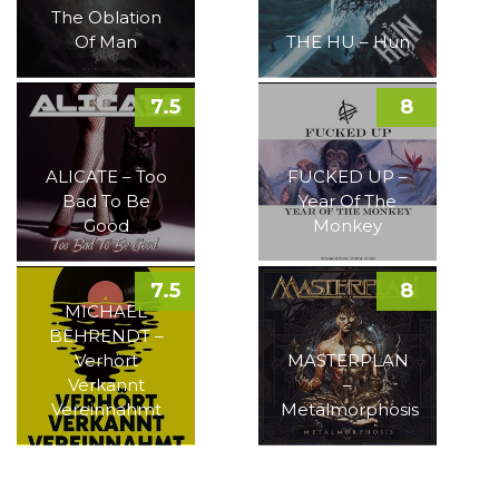
The Oblation
Of Man
THE HU – Hun
7.5
8
ALICATE – Too
FUCKED UP –
Bad To Be
Year Of The
Good
Monkey
7.5
8
MICHAEL
BEHRENDT –
Verhört
MASTERPLAN
Verkannt
–
Vereinnahmt
Metalmorphosis