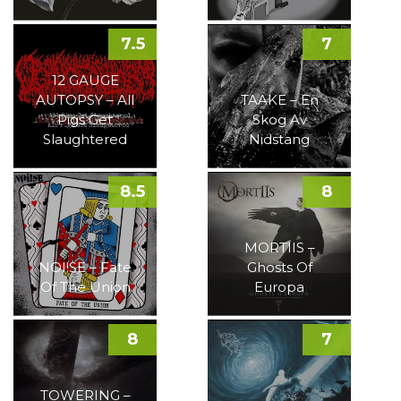
7.5
7
12 GAUGE
AUTOPSY – All
TAAKE – En
Pigs Get
Skog Av
Slaughtered
Nidstang
8.5
8
MORTIIS –
NOI!SE – Fate
Ghosts Of
Of The Union
Europa
8
7
TOWERING –