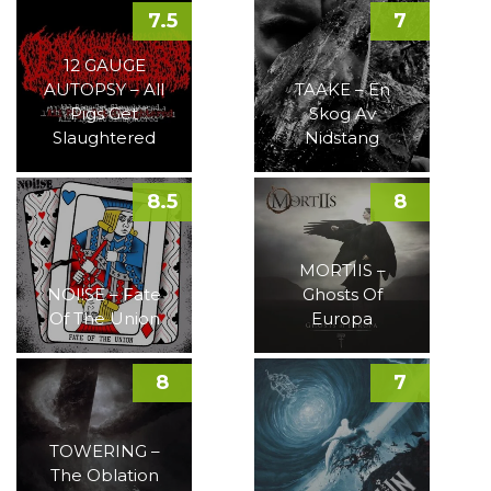
7.5
7
12 GAUGE
AUTOPSY – All
TAAKE – En
Pigs Get
Skog Av
Slaughtered
Nidstang
8.5
8
MORTIIS –
NOI!SE – Fate
Ghosts Of
Of The Union
Europa
8
7
TOWERING –
The Oblation