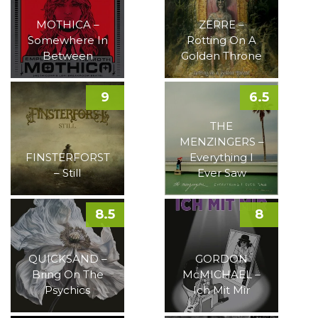
MOTHICA –
ZERRE –
Somewhere In
Rotting On A
Between
Golden Throne
9
6.5
THE
MENZINGERS –
FINSTERFORST
Everything I
– Still
Ever Saw
8.5
8
QUICKSAND –
GORDON
Bring On The
McMICHAEL –
Psychics
Ich Mit Mir