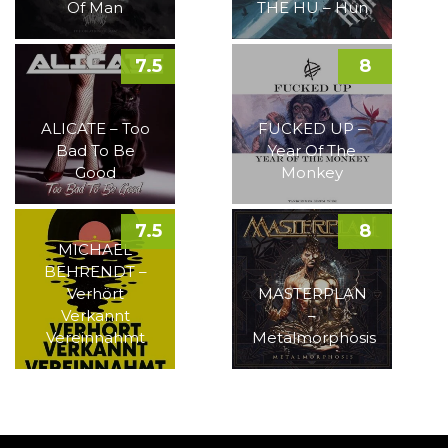
Of Man
THE HU – Hun
7.5
8
ALICATE – Too
FUCKED UP –
Bad To Be
Year Of The
Good
Monkey
7.5
8
MICHAEL
BEHRENDT –
Verhört
MASTERPLAN
Verkannt
–
Vereinnahmt
Metalmorphosis