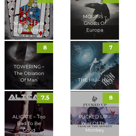
MORTIIS –
NOI!SE – Fate
Ghosts Of
Of The Union
Europa
8
7
TOWERING –
The Oblation
Of Man
THE HU – Hun
7.5
8
ALICATE – Too
FUCKED UP –
Bad To Be
Year Of The
Good
Monkey