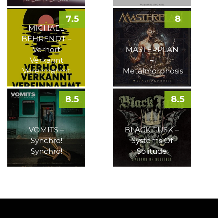
7.5
8
MICHAEL
BEHRENDT –
Verhört
MASTERPLAN
Verkannt
–
Vereinnahmt
Metalmorphosis
8.5
8.5
VOMITS –
BLACK TUSK –
Synchro!
Systems Of
Synchro!
Solitude