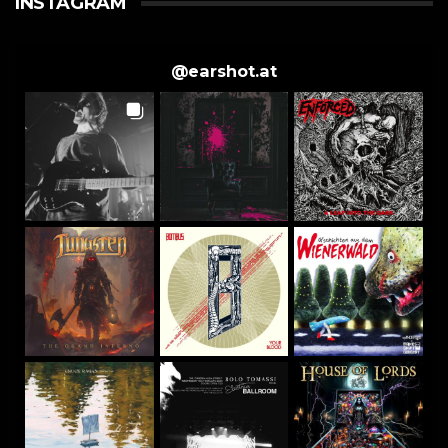
INSTAGRAM
@
earshot.at