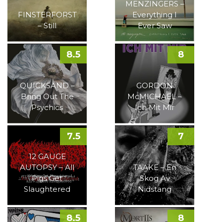
MENZINGERS –
FINSTERFORST
Everything I
– Still
Ever Saw
8.5
8
QUICKSAND –
GORDON
Bring Out The
McMICHAEL –
Psychics
Ich Mit Mir
7.5
7
12 GAUGE
AUTOPSY – All
TAAKE – En
Pigs Get
Skog Av
Slaughtered
Nidstang
8.5
8