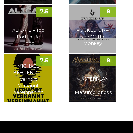
7.5
8
ALICATE – Too
FUCKED UP –
Bad To Be
Year Of The
Good
Monkey
7.5
8
MICHAEL
BEHRENDT –
Verhört
MASTERPLAN
Verkannt
–
Vereinnahmt
Metalmorphosis