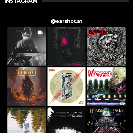
INSTAGRAM
@
earshot.at