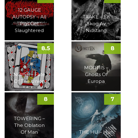
12 GAUGE
AUTOPSY – All
TAAKE – En
Pigs Get
Skog Av
Slaughtered
Nidstang
8.5
8
MORTIIS –
NOI!SE – Fate
Ghosts Of
Of The Union
Europa
8
7
TOWERING –
The Oblation
Of Man
THE HU – Hun