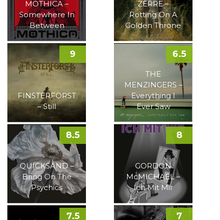
MOTHICA –
ZERRE –
Somewhere In
Rotting On A
Between
Golden Throne
9
6.5
THE
MENZINGERS –
FINSTERFORST
Everything I
– Still
Ever Saw
8.5
8
QUICKSAND –
GORDON
Bring On The
McMICHAEL –
Psychics
Ich Mit Mir
7.5
7