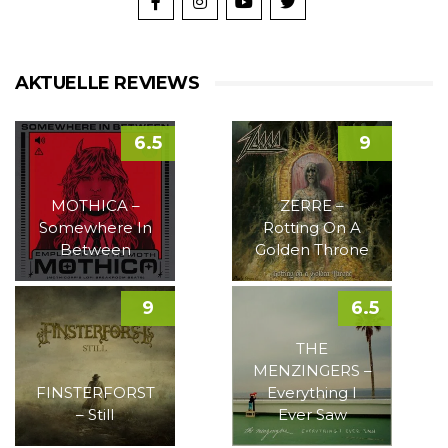
AKTUELLE REVIEWS
6.5
9
MOTHICA –
ZERRE –
Somewhere In
Rotting On A
Between
Golden Throne
9
6.5
THE
MENZINGERS –
FINSTERFORST
Everything I
– Still
Ever Saw