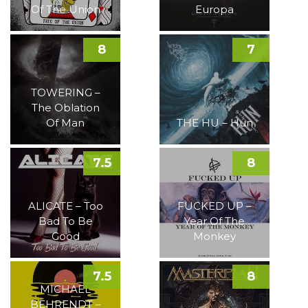
Of The Union
Europa
8
7
TOWERING –
The Oblation
Of Man
THE HU – Hun
7.5
8
ALICATE – Too
FUCKED UP –
Bad To Be
Year Of The
Good
Monkey
7.5
8
MICHAEL
BEHRENDT –