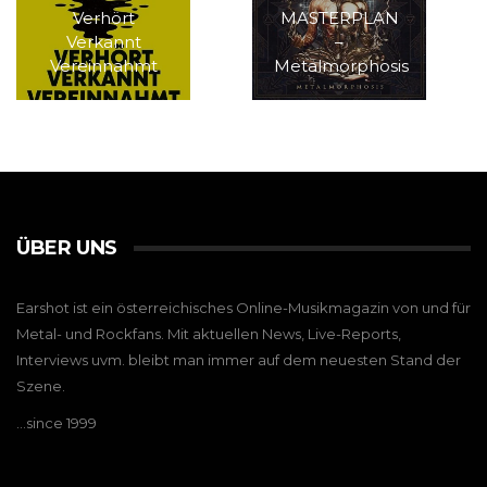
Verhört
MASTERPLAN
Verkannt
–
Vereinnahmt
Metalmorphosis
ÜBER UNS
Earshot ist ein österreichisches Online-Musikmagazin von und für
Metal- und Rockfans. Mit aktuellen News, Live-Reports,
Interviews uvm. bleibt man immer auf dem neuesten Stand der
Szene.
…since 1999