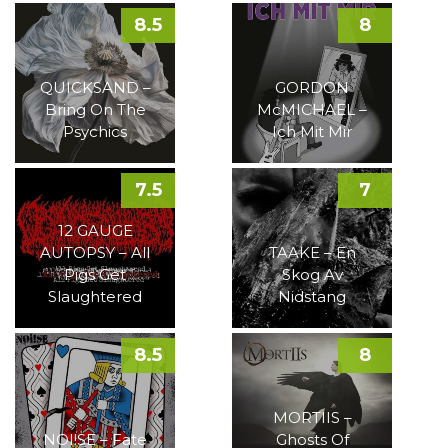
8.5
8
QUICKSAND –
GORDON
Bring On The
McMICHAEL –
Psychics
Ich Mit Mir
7.5
7
12 GAUGE
AUTOPSY – All
TAAKE – En
Pigs Get
Skog Av
Slaughtered
Nidstang
8.5
8
MORTIIS –
NOI!SE – Fate
Ghosts Of