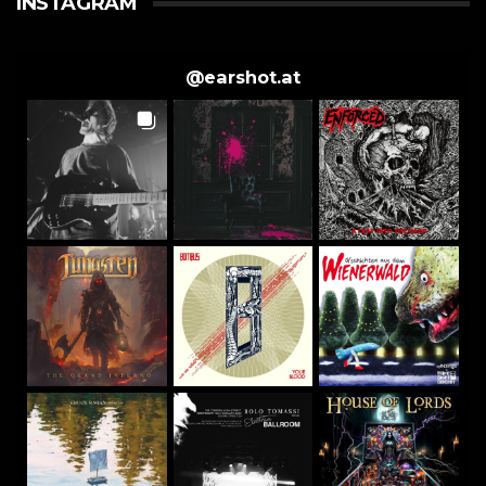
INSTAGRAM
@
earshot.at