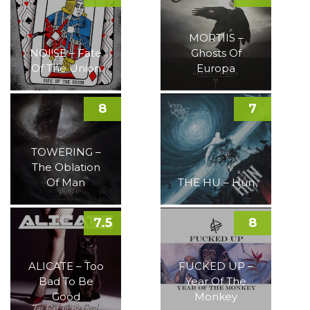
MORTIIS –
NOI!SE – Fate
Ghosts Of
Of The Union
Europa
8
7
TOWERING –
The Oblation
Of Man
THE HU – Hun
7.5
8
ALICATE – Too
FUCKED UP –
Bad To Be
Year Of The
Good
Monkey