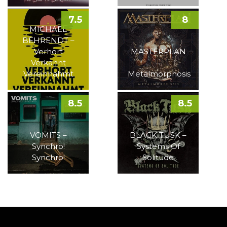
7.5
8
MICHAEL
BEHRENDT –
Verhört
MASTERPLAN
Verkannt
–
Vereinnahmt
Metalmorphosis
8.5
8.5
VOMITS –
BLACK TUSK –
Synchro!
Systems Of
Synchro!
Solitude