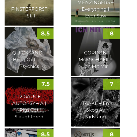
MENZINGERS –
FINSTERFORST
Everything I
– Still
Ever Saw
8.5
8
QUICKSAND –
GORDON
Bring Out The
McMICHAEL –
Psychics
Ich Mit Mir
7.5
7
12 GAUGE
AUTOPSY – All
TAAKE – En
Pigs Get
Skog Av
Slaughtered
Nidstang
8.5
8