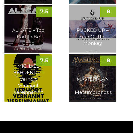
7.5
8
ALICATE – Too
FUCKED UP –
Bad To Be
Year Of The
Good
Monkey
7.5
8
MICHAEL
BEHRENDT –
Verhört
MASTERPLAN
Verkannt
–
Vereinnahmt
Metalmorphosis