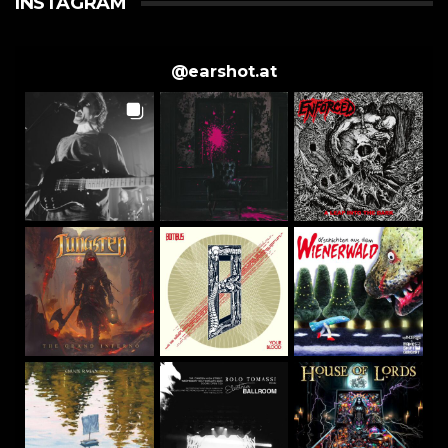
INSTAGRAM
@
earshot.at