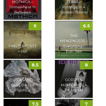
MOTHICA –
ZERRE –
Somewhere In
Rotting On A
Between
Golden Throne
9
6.5
THE
MENZINGERS –
FINSTERFORST
Everything I
– Still
Ever Saw
8.5
8
QUICKSAND –
GORDON
Bring On The
McMICHAEL –
Psychics
Ich Mit Mir
7.5
7