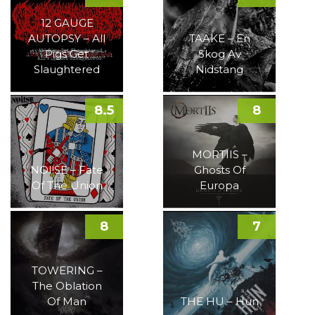
12 GAUGE
AUTOPSY – All
TAAKE – En
Pigs Get
Skog Av
Slaughtered
Nidstang
8.5
8
MORTIIS –
NOI!SE – Fate
Ghosts Of
Of The Union
Europa
8
7
TOWERING –
The Oblation
Of Man
THE HU – Hun