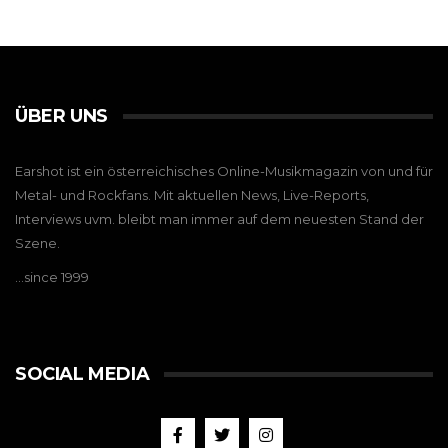
ÜBER UNS
Earshot ist ein österreichisches Online-Musikmagazin von und für
Metal- und Rockfans. Mit aktuellen News, Live-Reports,
Interviews uvm. bleibt man immer auf dem neuesten Stand der
Szene.
…since 1999
SOCIAL MEDIA