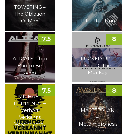
TOWERING –
The Oblation
Of Man
THE HU – Hun
7.5
8
ALICATE – Too
FUCKED UP –
Bad To Be
Year Of The
Good
Monkey
7.5
8
MICHAEL
BEHRENDT –
Verhört
MASTERPLAN
Verkannt
–
Vereinnahmt
Metalmorphosis