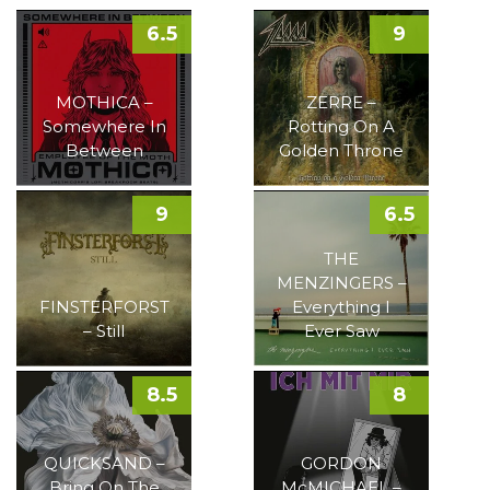
6.5
9
MOTHICA –
ZERRE –
Somewhere In
Rotting On A
Between
Golden Throne
9
6.5
THE
MENZINGERS –
FINSTERFORST
Everything I
– Still
Ever Saw
8.5
8
QUICKSAND –
GORDON
Bring On The
McMICHAEL –