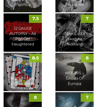
Psychics
Ich Mit Mir
7.5
7
12 GAUGE
AUTOPSY – All
TAAKE – En
Pigs Get
Skog Av
Slaughtered
Nidstang
8.5
8
MORTIIS –
NOI!SE – Fate
Ghosts Of
Of The Union
Europa
8
7