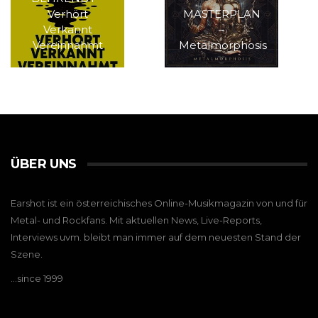
Verhört
MASTERPLAN
Verkannt
–
Vereinnahmt
Metalmorphosis
ÜBER UNS
Earshot ist ein österreichisches Online-Musikmagazin von und für
Metal- und Rockfans. Mit aktuellen News, Live-Reports,
Interviews uvm. bleibt man immer auf dem neuesten Stand der
Szene.
…since 1999