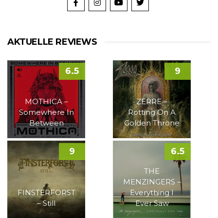
AKTUELLE REVIEWS
6.5
9
MOTHICA –
ZERRE –
Somewhere In
Rotting On A
Between
Golden Throne
9
6.5
THE
MENZINGERS –
FINSTERFORST
Everything I
– Still
Ever Saw