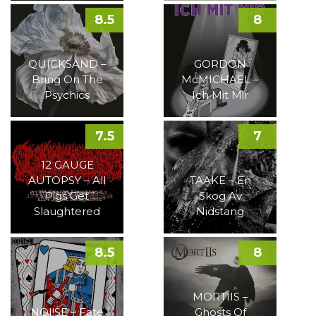
8.5
8
QUICKSAND –
GORDON
Bring On The
McMICHAEL –
Psychics
Ich Mit Mir
7.5
7
12 GAUGE
AUTOPSY – All
TAAKE – En
Pigs Get
Skog Av
Slaughtered
Nidstang
8.5
8
MORTIIS –
NOI!SE – Fate
Ghosts Of