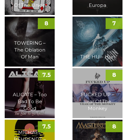
Of The Union
Europa
8
7
TOWERING –
The Oblation
Of Man
THE HU – Hun
7.5
8
ALICATE – Too
FUCKED UP –
Bad To Be
Year Of The
Good
Monkey
7.5
8
MICHAEL
BEHRENDT –