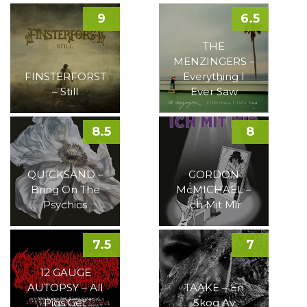
9
6.5
THE
MENZINGERS –
FINSTERFORST
Everything I
– Still
Ever Saw
8.5
8
QUICKSAND –
GORDON
Bring On The
McMICHAEL –
Psychics
Ich Mit Mir
7.5
7
12 GAUGE
AUTOPSY – All
TAAKE – En
Pigs Get
Skog Av