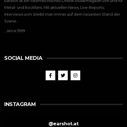
Earshot ist ein österreichisches Online-Musikmagazin von und für
Metal- und Rockfans. Mit aktuellen News, Live-Reports,
Interviews uvm. bleibt man immer auf dem neuesten Stand der
Szene.
…since 1999
SOCIAL MEDIA
INSTAGRAM
@
earshot.at