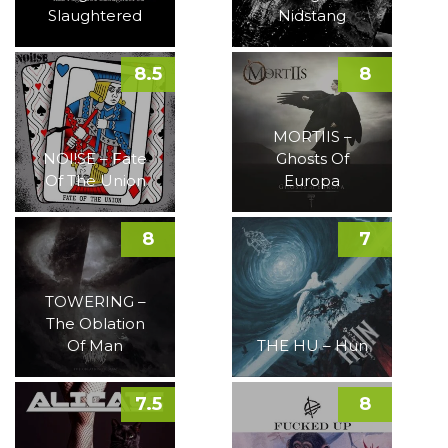
Slaughtered
Nidstang
8.5
8
MORTIIS –
NOI!SE – Fate
Ghosts Of
Of The Union
Europa
8
7
TOWERING –
The Oblation
Of Man
THE HU – Hun
7.5
8