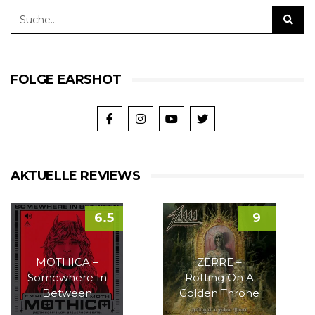
FOLGE EARSHOT
AKTUELLE REVIEWS
6.5
9
MOTHICA –
ZERRE –
Somewhere In
Rotting On A
Between
Golden Throne