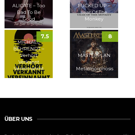
ALICATE – Too
FUCKED UP –
Bad To Be
Year Of The
Good
Monkey
7.5
8
MICHAEL
BEHRENDT –
Verhört
MASTERPLAN
Verkannt
–
Vereinnahmt
Metalmorphosis
ÜBER UNS