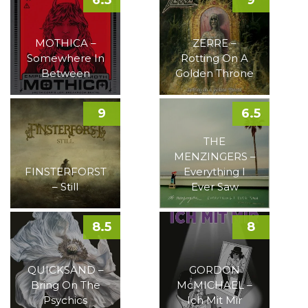
MOTHICA –
ZERRE –
Somewhere In
Rotting On A
Between
Golden Throne
9
6.5
THE
MENZINGERS –
FINSTERFORST
Everything I
– Still
Ever Saw
8.5
8
QUICKSAND –
GORDON
Bring On The
McMICHAEL –
Psychics
Ich Mit Mir