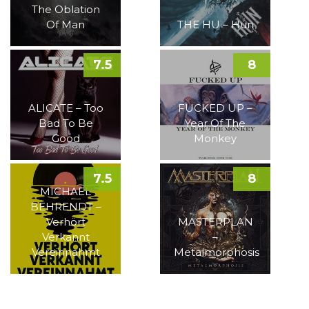
The Oblation
Of Man
THE HU – Hun
7.5
8
ALICATE – Too
FUCKED UP –
Bad To Be
Year Of The
Good
Monkey
7.5
8
MICHAEL
BEHRENDT –
Verhört
MASTERPLAN
Verkannt
–
Vereinnahmt
Metalmorphosis