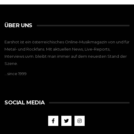
ÜBER UNS
Earshot ist ein österreichisches Online-Musikmagazin von und für
Metal- und Rockfans. Mit aktuellen News, Live-Reports,
Interviews uvm. bleibt man immer auf dem neuesten Stand der
Szene.
…since 1999
SOCIAL MEDIA