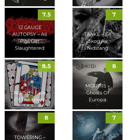
7.5
7
12 GAUGE
AUTOPSY – All
TAAKE – En
Pigs Get
Skog Av
Slaughtered
Nidstang
8.5
8
MORTIIS –
NOI!SE – Fate
Ghosts Of
Of The Union
Europa
8
7
TOWERING –