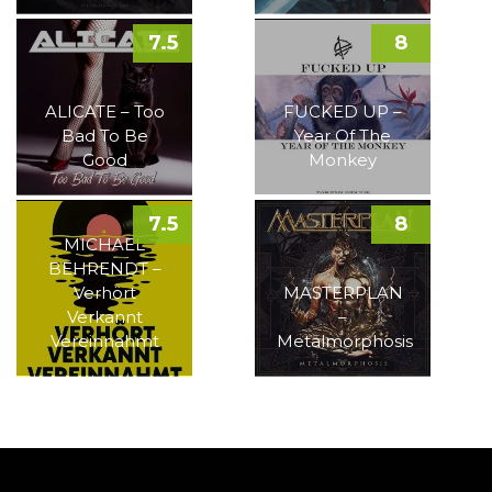
7.5
8
ALICATE – Too
FUCKED UP –
Bad To Be
Year Of The
Good
Monkey
7.5
8
MICHAEL
BEHRENDT –
Verhört
MASTERPLAN
Verkannt
–
Vereinnahmt
Metalmorphosis