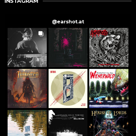
INSTAGRAM
@
earshot.at