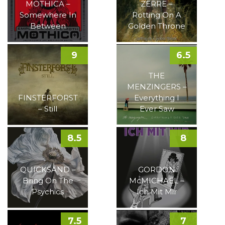
MOTHICA –
ZERRE –
Somewhere In
Rotting On A
Between
Golden Throne
9
6.5
THE
MENZINGERS –
FINSTERFORST
Everything I
– Still
Ever Saw
8.5
8
QUICKSAND –
GORDON
Bring On The
McMICHAEL –
Psychics
Ich Mit Mir
7.5
7