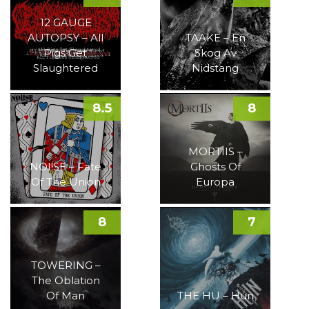
12 GAUGE
AUTOPSY – All
TAAKE – En
Pigs Get
Skog Av
Slaughtered
Nidstang
8.5
8
MORTIIS –
NOI!SE – Fate
Ghosts Of
Of The Union
Europa
8
7
TOWERING –
The Oblation
Of Man
THE HU – Hun