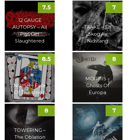
7.5
7
12 GAUGE
AUTOPSY – All
TAAKE – En
Pigs Get
Skog Av
Slaughtered
Nidstang
8.5
8
MORTIIS –
NOI!SE – Fate
Ghosts Of
Of The Union
Europa
8
7
TOWERING –
The Oblation