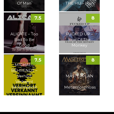
Of Man
THE HU – Hun
7.5
8
ALICATE – Too
FUCKED UP –
Bad To Be
Year Of The
Good
Monkey
7.5
8
MICHAEL
BEHRENDT –
Verhört
MASTERPLAN
Verkannt
–
Vereinnahmt
Metalmorphosis