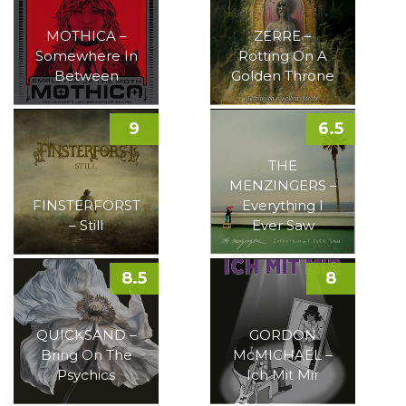
MOTHICA –
ZERRE –
Somewhere In
Rotting On A
Between
Golden Throne
9
6.5
THE
MENZINGERS –
FINSTERFORST
Everything I
– Still
Ever Saw
8.5
8
QUICKSAND –
GORDON
Bring On The
McMICHAEL –
Psychics
Ich Mit Mir