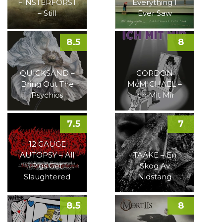
FINSTERFORST
Everything I
– Still
Ever Saw
8.5
8
QUICKSAND –
GORDON
Bring Out The
McMICHAEL –
Psychics
Ich Mit Mir
7.5
7
12 GAUGE
AUTOPSY – All
TAAKE – En
Pigs Get
Skog Av
Slaughtered
Nidstang
8.5
8