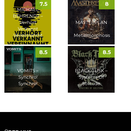
7.5
8
MICHAEL
BEHRENDT –
Verhört
MASTERPLAN
Verkannt
–
Vereinnahmt
Metalmorphosis
8.5
8.5
VOMITS –
BLACK TUSK –
Synchro!
Systems Of
Synchro!
Solitude