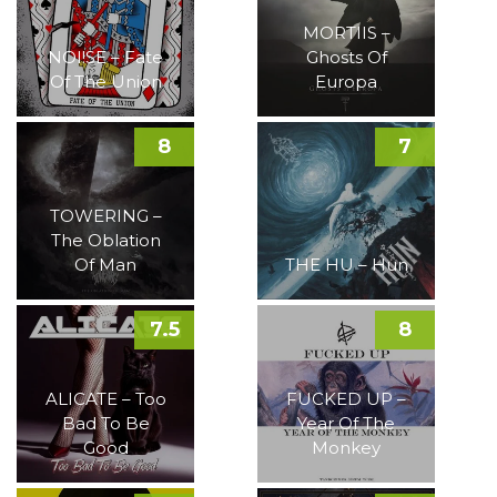
MORTIIS –
NOI!SE – Fate
Ghosts Of
Of The Union
Europa
8
7
TOWERING –
The Oblation
Of Man
THE HU – Hun
7.5
8
ALICATE – Too
FUCKED UP –
Bad To Be
Year Of The
Good
Monkey