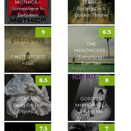
MOTHICA –
ZERRE –
Somewhere In
Rotting On A
Between
Golden Throne
9
6.5
THE
MENZINGERS –
FINSTERFORST
Everything I
– Still
Ever Saw
8.5
8
QUICKSAND –
GORDON
Bring On The
McMICHAEL –
Psychics
Ich Mit Mir
7.5
7