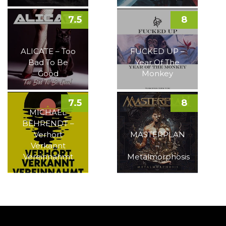
7.5
8
ALICATE – Too
FUCKED UP –
Bad To Be
Year Of The
Good
Monkey
7.5
8
MICHAEL
BEHRENDT –
Verhört
MASTERPLAN
Verkannt
–
Vereinnahmt
Metalmorphosis