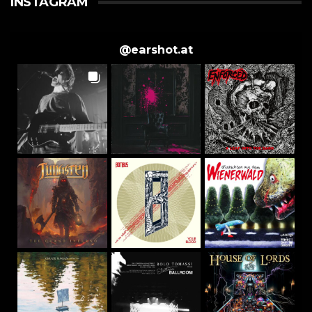
INSTAGRAM
@
earshot.at