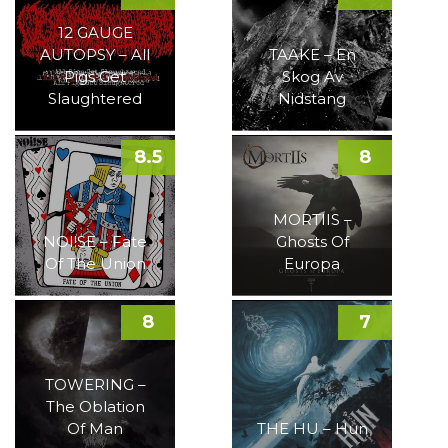
12 GAUGE
AUTOPSY – All
TAAKE – En
Pigs Get
Skog Av
Slaughtered
Nidstang
8.5
8
MORTIIS –
NOI!SE – Fate
Ghosts Of
Of The Union
Europa
8
7
TOWERING –
The Oblation
Of Man
THE HU – Hun