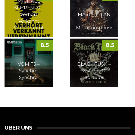
MICHAEL
BEHRENDT –
Verhört
MASTERPLAN
Verkannt
–
Vereinnahmt
Metalmorphosis
8.5
8.5
VOMITS –
BLACK TUSK –
Synchro!
Systems Of
Synchro!
Solitude
ÜBER UNS