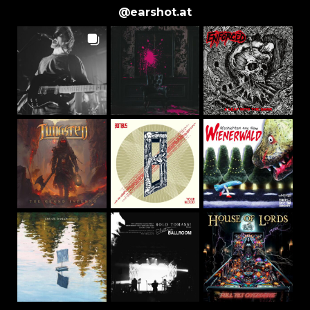
@
earshot.at