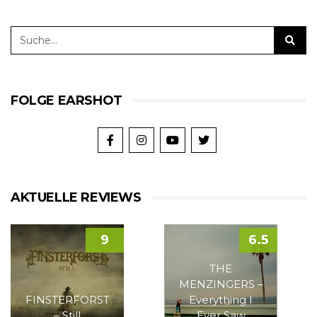
FOLGE EARSHOT
AKTUELLE REVIEWS
9
6.5
THE
MENZINGERS –
FINSTERFORST
Everything I
– Still
Ever Saw