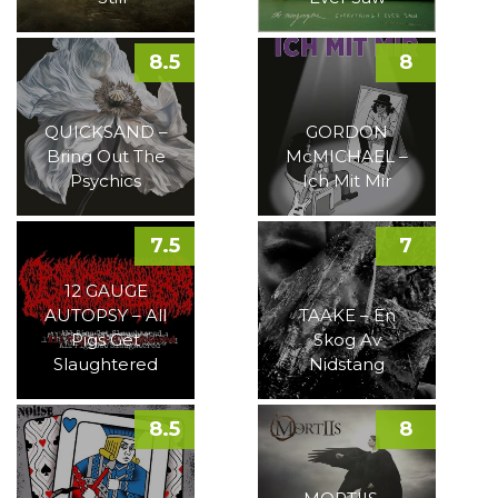
8.5
8
QUICKSAND –
GORDON
Bring Out The
McMICHAEL –
Psychics
Ich Mit Mir
7.5
7
12 GAUGE
AUTOPSY – All
TAAKE – En
Pigs Get
Skog Av
Slaughtered
Nidstang
8.5
8