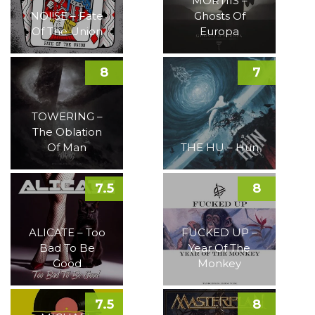
MORTIIS –
NOI!SE – Fate
Ghosts Of
Of The Union
Europa
8
7
TOWERING –
The Oblation
Of Man
THE HU – Hun
7.5
8
ALICATE – Too
FUCKED UP –
Bad To Be
Year Of The
Good
Monkey
7.5
8