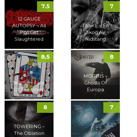
7.5
7
12 GAUGE
AUTOPSY – All
TAAKE – En
Pigs Get
Skog Av
Slaughtered
Nidstang
8.5
8
MORTIIS –
NOI!SE – Fate
Ghosts Of
Of The Union
Europa
8
7
TOWERING –
The Oblation