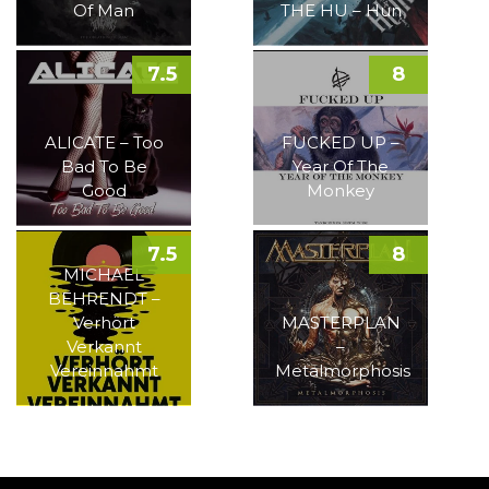
Of Man
THE HU – Hun
7.5
8
ALICATE – Too
FUCKED UP –
Bad To Be
Year Of The
Good
Monkey
7.5
8
MICHAEL
BEHRENDT –
Verhört
MASTERPLAN
Verkannt
–
Vereinnahmt
Metalmorphosis