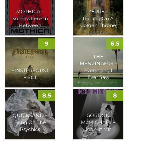
MOTHICA –
ZERRE –
Somewhere In
Rotting On A
Between
Golden Throne
9
6.5
THE
MENZINGERS –
FINSTERFORST
Everything I
– Still
Ever Saw
8.5
8
QUICKSAND –
GORDON
Bring On The
McMICHAEL –
Psychics
Ich Mit Mir