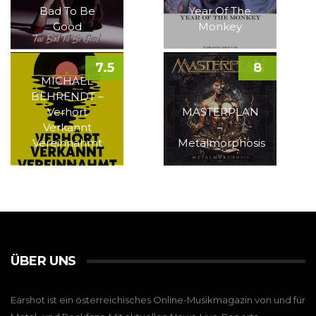
Bad To Be
Year Of The
Good
Monkey
7.5
8
MICHAEL
BEHRENDT –
Verhört
MASTERPLAN
Verkannt
–
Vereinnahmt
Metalmorphosis
ÜBER UNS
Earshot ist ein österreichisches Online-Musikmagazin von und für