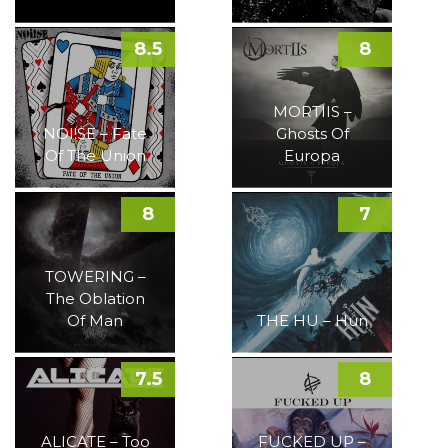
8.5
8
MORTIIS –
NOI!SE – Fate
Ghosts Of
Of The Union
Europa
8
7
TOWERING –
The Oblation
Of Man
THE HU – Hun
7.5
8
ALICATE – Too
FUCKED UP –