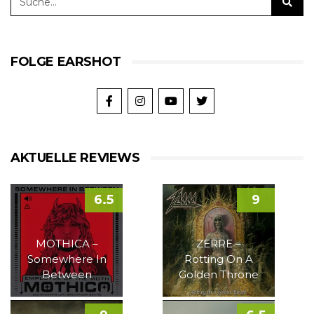
FOLGE EARSHOT
AKTUELLE REVIEWS
6.5
9
MOTHICA –
ZERRE –
Somewhere In
Rotting On A
Between
Golden Throne