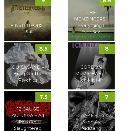
9
6.5
THE
MENZINGERS –
FINSTERFORST
Everything I
– Still
Ever Saw
8.5
8
QUICKSAND –
GORDON
Bring On The
McMICHAEL –
Psychics
Ich Mit Mir
7.5
7
12 GAUGE
AUTOPSY – All
TAAKE – En
Pigs Get
Skog Av
Slaughtered
Nidstang