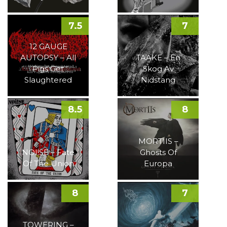
7.5
7
12 GAUGE
AUTOPSY – All
TAAKE – En
Pigs Get
Skog Av
Slaughtered
Nidstang
8.5
8
MORTIIS –
NOI!SE – Fate
Ghosts Of
Of The Union
Europa
8
7
TOWERING –