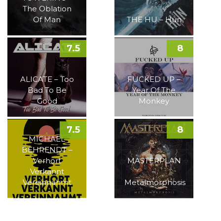
The Oblation
Of Man
THE HU – Hun
7.5
8
ALICATE – Too
FUCKED UP –
Bad To Be
Year Of The
Good
Monkey
7.5
8
MICHAEL
BEHRENDT –
Verhört
MASTERPLAN
Verkannt
–
Vereinnahmt
Metalmorphosis