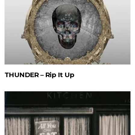
THUNDER – Rip It Up