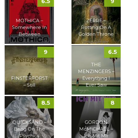
6.5
9
MOTHICA –
ZERRE –
Somewhere In
Rotting On A
Between
Golden Throne
9
6.5
THE
MENZINGERS –
FINSTERFORST
Everything I
– Still
Ever Saw
8.5
8
QUICKSAND –
GORDON
Bring On The
McMICHAEL –
Psychics
Ich Mit Mir