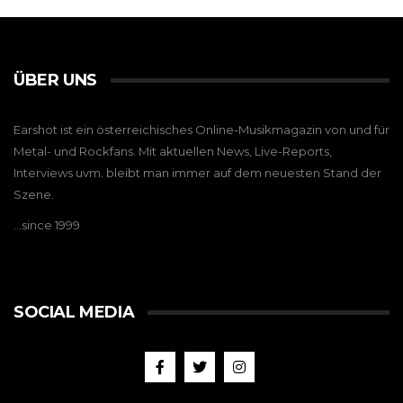
ÜBER UNS
Earshot ist ein österreichisches Online-Musikmagazin von und für
Metal- und Rockfans. Mit aktuellen News, Live-Reports,
Interviews uvm. bleibt man immer auf dem neuesten Stand der
Szene.
…since 1999
SOCIAL MEDIA