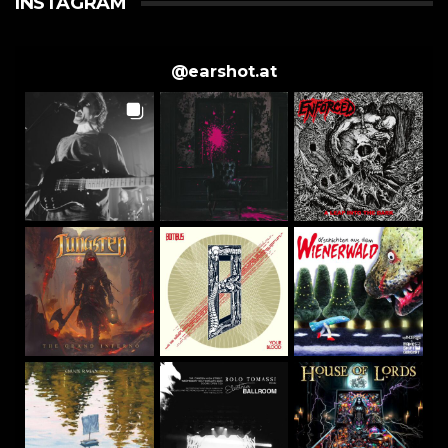
INSTAGRAM
@
earshot.at