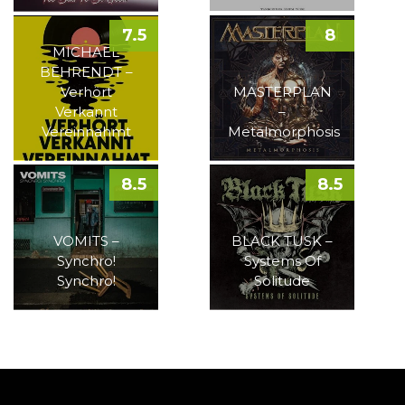
7.5
8
MICHAEL
BEHRENDT –
Verhört
MASTERPLAN
Verkannt
–
Vereinnahmt
Metalmorphosis
8.5
8.5
VOMITS –
BLACK TUSK –
Synchro!
Systems Of
Synchro!
Solitude