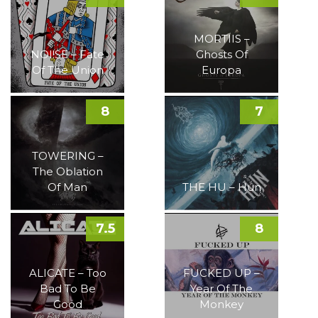
MORTIIS –
NOI!SE – Fate
Ghosts Of
Of The Union
Europa
8
7
TOWERING –
The Oblation
Of Man
THE HU – Hun
7.5
8
ALICATE – Too
FUCKED UP –
Bad To Be
Year Of The
Good
Monkey