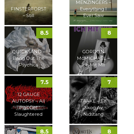
MENZINGERS –
FINSTERFORST
Everything I
– Still
Ever Saw
8.5
8
QUICKSAND –
GORDON
Bring Out The
McMICHAEL –
Psychics
Ich Mit Mir
7.5
7
12 GAUGE
AUTOPSY – All
TAAKE – En
Pigs Get
Skog Av
Slaughtered
Nidstang
8.5
8