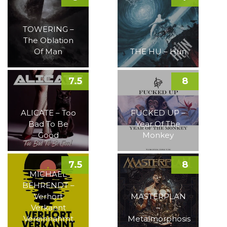
TOWERING –
The Oblation
Of Man
THE HU – Hun
7.5
8
ALICATE – Too
FUCKED UP –
Bad To Be
Year Of The
Good
Monkey
7.5
8
MICHAEL
BEHRENDT –
Verhört
MASTERPLAN
Verkannt
–
Vereinnahmt
Metalmorphosis