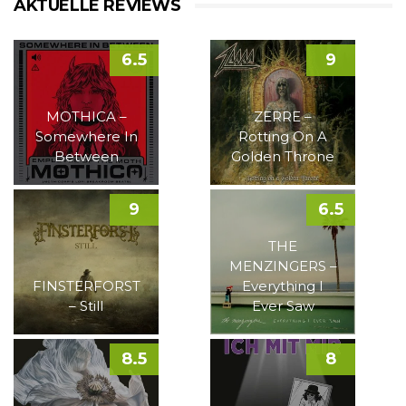
AKTUELLE REVIEWS
6.5
9
MOTHICA –
ZERRE –
Somewhere In
Rotting On A
Between
Golden Throne
9
6.5
THE
MENZINGERS –
FINSTERFORST
Everything I
– Still
Ever Saw
8.5
8