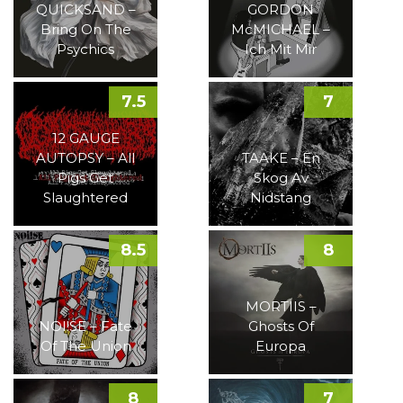
QUICKSAND –
GORDON
Bring On The
McMICHAEL –
Psychics
Ich Mit Mir
7.5
7
12 GAUGE
AUTOPSY – All
TAAKE – En
Pigs Get
Skog Av
Slaughtered
Nidstang
8.5
8
MORTIIS –
NOI!SE – Fate
Ghosts Of
Of The Union
Europa
8
7