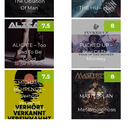
The Oblation
Of Man
THE HU – Hun
7.5
8
ALICATE – Too
FUCKED UP –
Bad To Be
Year Of The
Good
Monkey
7.5
8
MICHAEL
BEHRENDT –
Verhört
MASTERPLAN
Verkannt
–
Vereinnahmt
Metalmorphosis