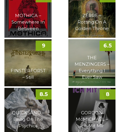
MOTHICA –
ZERRE –
Somewhere In
Rotting On A
Between
Golden Throne
9
6.5
THE
MENZINGERS –
FINSTERFORST
Everything I
– Still
Ever Saw
8.5
8
QUICKSAND –
GORDON
Bring On The
McMICHAEL –
Psychics
Ich Mit Mir