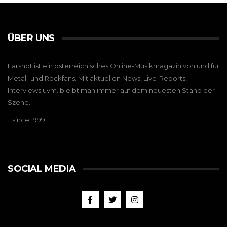
ÜBER UNS
Earshot ist ein österreichisches Online-Musikmagazin von und für
Metal- und Rockfans. Mit aktuellen News, Live-Reports,
Interviews uvm. bleibt man immer auf dem neuesten Stand der
Szene.
…since 1999
SOCIAL MEDIA