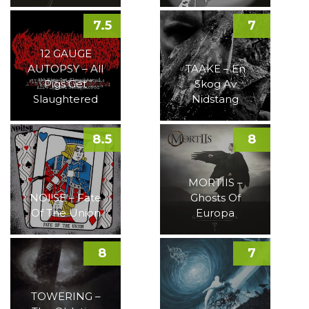
7.5
7
12 GAUGE
AUTOPSY – All
TAAKE – En
Pigs Get
Skog Av
Slaughtered
Nidstang
8.5
8
MORTIIS –
NOI!SE – Fate
Ghosts Of
Of The Union
Europa
8
7
TOWERING –