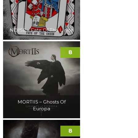
NOI!SE – Fate Of The Union
8
MORTIIS – Ghosts Of
Europa
8