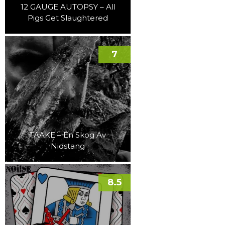
12 GAUGE AUTOPSY – All
Pigs Get Slaughtered
7
TAAKE – En Skog Av
Nidstang
8.5