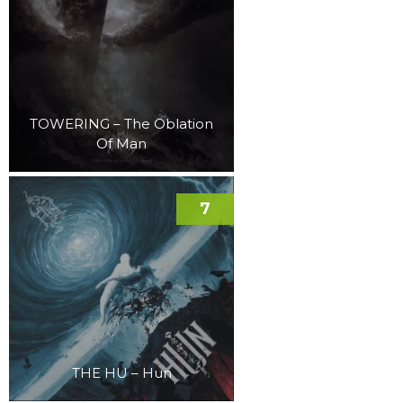
TOWERING – The Oblation
Of Man
7
THE HU – Hun