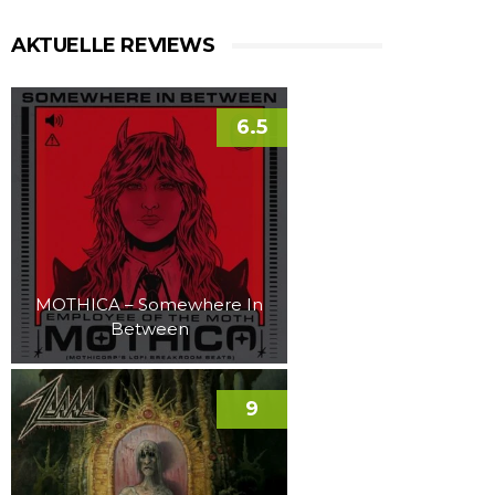
AKTUELLE REVIEWS
6.5
MOTHICA – Somewhere In
Between
9