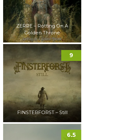
ZERRE – Rotting On A
Golden Throne
9
FINSTERFORST – Still
6.5