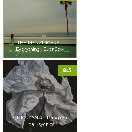
THE MENZINGERS –
Everything I Ever Saw
8.5
QUICKSAND – Bring On
The Psychics