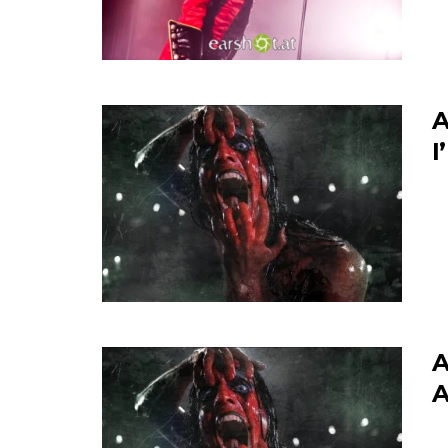
A
I
A
A