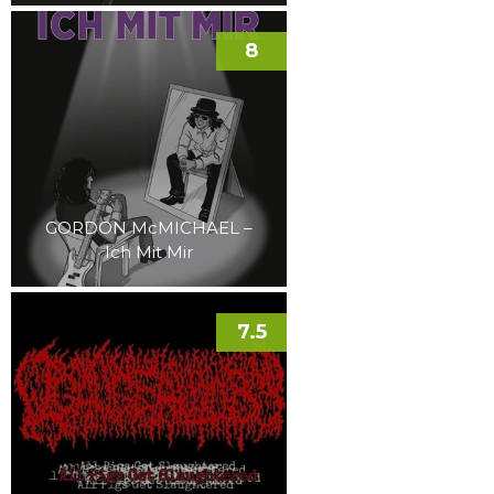
8
GORDON McMICHAEL –
Ich Mit Mir
7.5