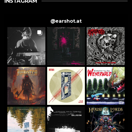
INSTAGRAM
@
earshot.at