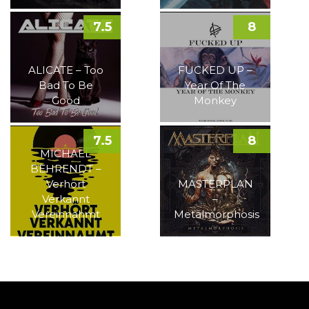
7.5
8
ALICATE – Too
FUCKED UP –
Bad To Be
Year Of The
Good
Monkey
7.5
8
MICHAEL
BEHRENDT –
Verhört
MASTERPLAN
Verkannt
–
Vereinnahmt
Metalmorphosis