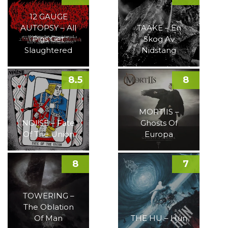
12 GAUGE
AUTOPSY – All
TAAKE – En
Pigs Get
Skog Av
Slaughtered
Nidstang
8.5
8
MORTIIS –
NOI!SE – Fate
Ghosts Of
Of The Union
Europa
8
7
TOWERING –
The Oblation
Of Man
THE HU – Hun