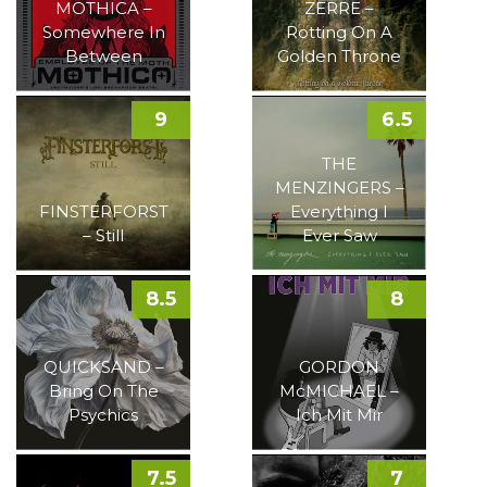
MOTHICA –
ZERRE –
Somewhere In
Rotting On A
Between
Golden Throne
9
6.5
THE
MENZINGERS –
FINSTERFORST
Everything I
– Still
Ever Saw
8.5
8
QUICKSAND –
GORDON
Bring On The
McMICHAEL –
Psychics
Ich Mit Mir
7.5
7