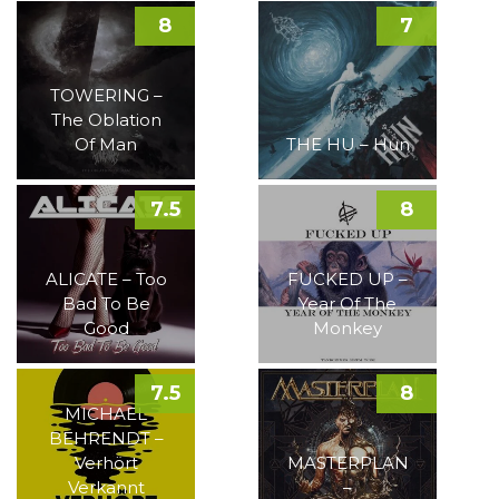
8
7
TOWERING –
The Oblation
Of Man
THE HU – Hun
7.5
8
ALICATE – Too
FUCKED UP –
Bad To Be
Year Of The
Good
Monkey
7.5
8
MICHAEL
BEHRENDT –
Verhört
MASTERPLAN
Verkannt
–