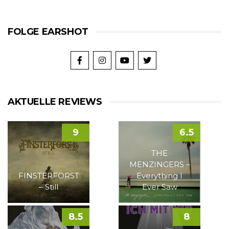
FOLGE EARSHOT
AKTUELLE REVIEWS
9
6.5
THE
MENZINGERS –
FINSTERFORST
Everything I
– Still
Ever Saw
8.5
8