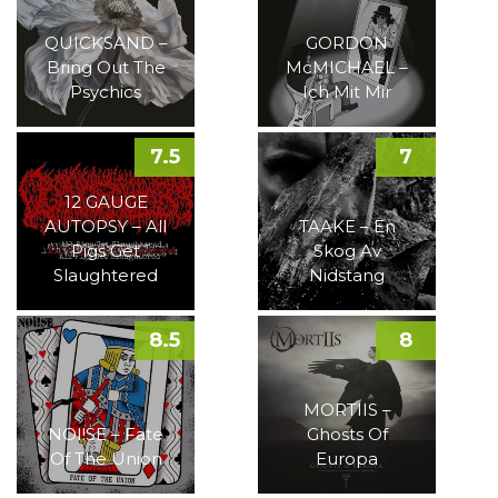
QUICKSAND –
GORDON
Bring Out The
McMICHAEL –
Psychics
Ich Mit Mir
7.5
7
12 GAUGE
AUTOPSY – All
TAAKE – En
Pigs Get
Skog Av
Slaughtered
Nidstang
8.5
8
MORTIIS –
NOI!SE – Fate
Ghosts Of
Of The Union
Europa