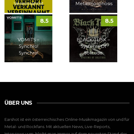
Vereinnahmt
Metalmorphosis
8.5
8.5
VOMITS –
BLACK TUSK –
Synchro!
Systems Of
Synchro!
Solitude
ÜBER UNS
Earshot ist ein österreichisches Online-Musikmagazin von und für
Metal- und Rockfans. Mit aktuellen News, Live-Reports,
Interviews uvm. bleibt man immer auf dem neuesten Stand der