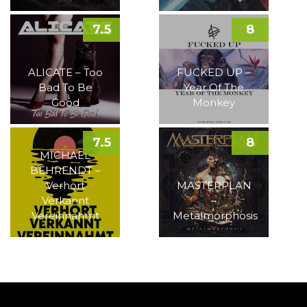
7.5
8
ALICATE – Too
FUCKED UP –
Bad To Be
Year Of The
Good
Monkey
7.5
8
MICHAEL
BEHRENDT –
Verhört
MASTERPLAN
Verkannt
–
Vereinnahmt
Metalmorphosis