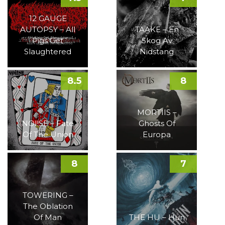
12 GAUGE
AUTOPSY – All
TAAKE – En
Pigs Get
Skog Av
Slaughtered
Nidstang
8.5
8
MORTIIS –
NOI!SE – Fate
Ghosts Of
Of The Union
Europa
8
7
TOWERING –
The Oblation
Of Man
THE HU – Hun