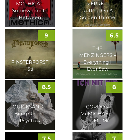
MOTHICA –
ZERRE –
Somewhere In
Rotting On A
Between
Golden Throne
9
6.5
THE
MENZINGERS –
FINSTERFORST
Everything I
– Still
Ever Saw
8.5
8
QUICKSAND –
GORDON
Bring On The
McMICHAEL –
Psychics
Ich Mit Mir
7.5
7