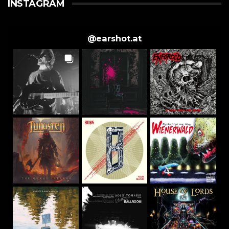
INSTAGRAM
@
earshot.at