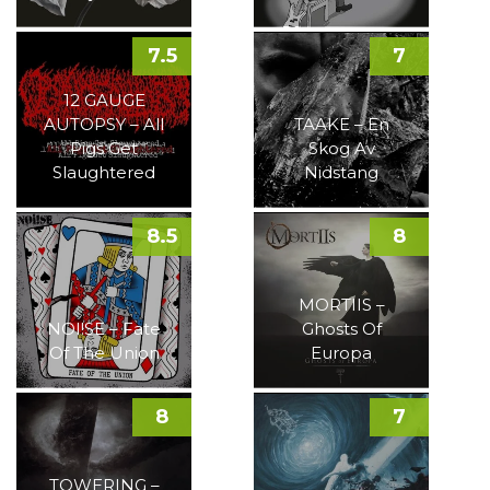
7.5
7
12 GAUGE
AUTOPSY – All
TAAKE – En
Pigs Get
Skog Av
Slaughtered
Nidstang
8.5
8
MORTIIS –
NOI!SE – Fate
Ghosts Of
Of The Union
Europa
8
7
TOWERING –