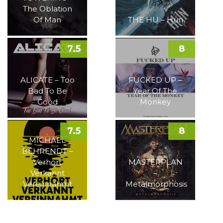
The Oblation
Of Man
THE HU – Hun
7.5
8
ALICATE – Too
FUCKED UP –
Bad To Be
Year Of The
Good
Monkey
7.5
8
MICHAEL
BEHRENDT –
Verhört
MASTERPLAN
Verkannt
–
Vereinnahmt
Metalmorphosis