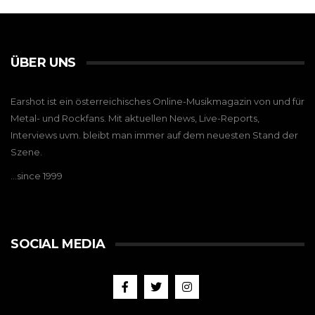
ÜBER UNS
Earshot ist ein österreichisches Online-Musikmagazin von und für
Metal- und Rockfans. Mit aktuellen News, Live-Reports,
Interviews uvm. bleibt man immer auf dem neuesten Stand der
Szene.
…since 1999
SOCIAL MEDIA