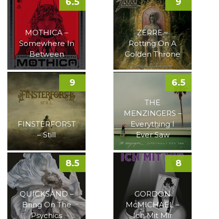
6.5
9
MOTHICA –
ZERRE –
Somewhere In
Rotting On A
Between
Golden Throne
9
6.5
THE
MENZINGERS –
FINSTERFORST
Everything I
– Still
Ever Saw
8.5
8
QUICKSAND –
GORDON
Bring On The
McMICHAEL –
Psychics
Ich Mit Mir