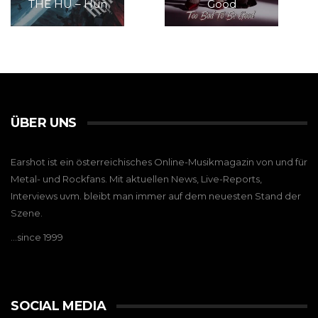
THE HU – Hun
Good
ÜBER UNS
Earshot ist ein österreichisches Online-Musikmagazin von und für
Metal- und Rockfans. Mit aktuellen News, Live-Reports,
Interviews uvm. bleibt man immer auf dem neuesten Stand der
Szene.
…since 1999
SOCIAL MEDIA