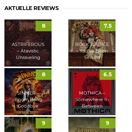
AKTUELLE REVIEWS
8
7.5
ASTRIFEROUS
ROCK JUSTICE
– Atavistic
– You’ve Been
Unraveling
Served
8
6.5
SINNER –
MOTHICA –
Boom Bang
Somewhere In
Goodbye
Between
9
9