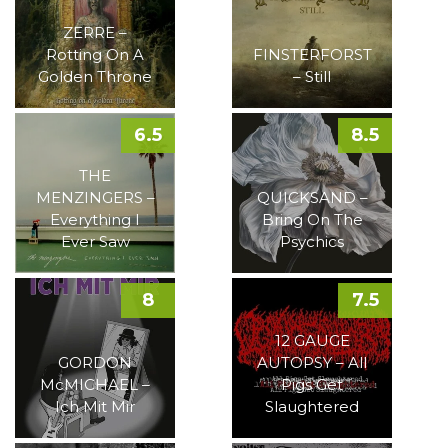
ZERRE –
Rotting On A
FINSTERFORST
Golden Throne
– Still
6.5
8.5
THE
MENZINGERS –
QUICKSAND –
Everything I
Bring On The
Ever Saw
Psychics
8
7.5
12 GAUGE
GORDON
AUTOPSY – All
McMICHAEL –
Pigs Get
Ich Mit Mir
Slaughtered