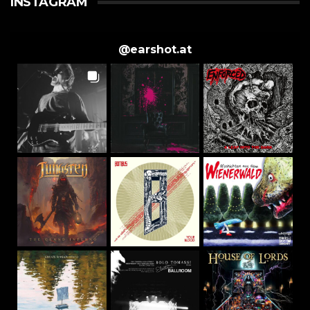
INSTAGRAM
@
earshot.at