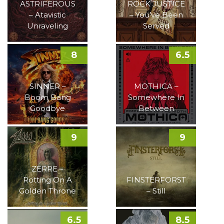
ASTRIFEROUS
ROCK JUSTICE
– Atavistic
– You’ve Been
Unraveling
Served
8
6.5
SINNER –
MOTHICA –
Boom Bang
Somewhere In
Goodbye
Between
9
9
ZERRE –
Rotting On A
FINSTERFORST
Golden Throne
– Still
6.5
8.5