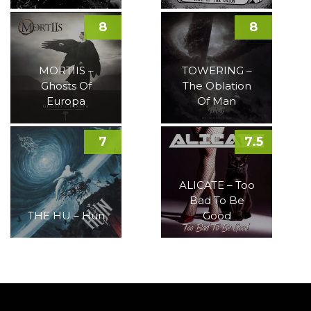
8
8
MORTIIS –
TOWERING –
Ghosts Of
The Oblation
Europa
Of Man
7
7.5
ALICATE – Too
Bad To Be
THE HU – Hun
Good