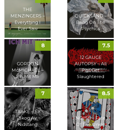
THE
MENZINGERS –
QUICKSAND –
Everything I
Bring On The
Ever Saw
Psychics
8
7.5
12 GAUGE
GORDON
AUTOPSY – All
McMICHAEL –
Pigs Get
Ich Mit Mir
Slaughtered
7
8.5
TAAKE – En
Skog Av
NOI!SE – Fate
Nidstang
Of The Union