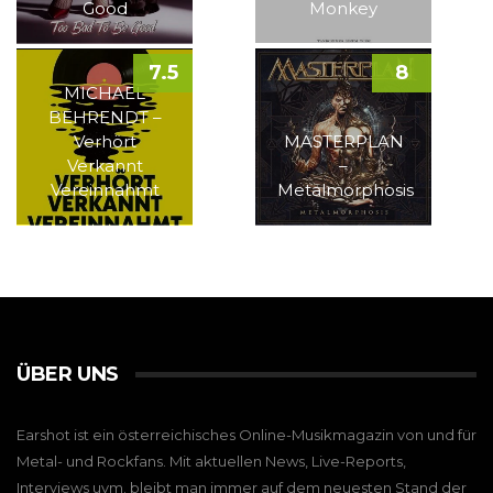
Good
Monkey
7.5
8
MICHAEL
BEHRENDT –
Verhört
MASTERPLAN
Verkannt
–
Vereinnahmt
Metalmorphosis
ÜBER UNS
Earshot ist ein österreichisches Online-Musikmagazin von und für
Metal- und Rockfans. Mit aktuellen News, Live-Reports,
Interviews uvm. bleibt man immer auf dem neuesten Stand der