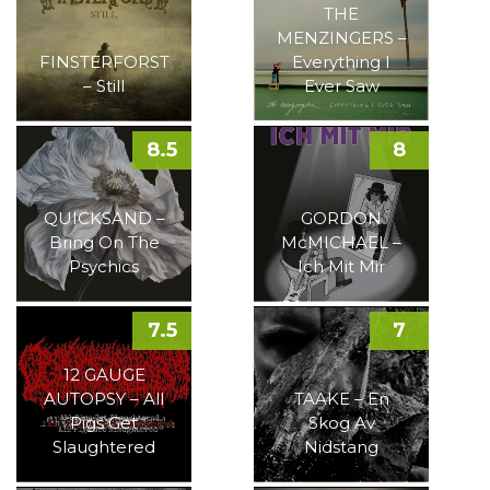
THE
MENZINGERS –
FINSTERFORST
Everything I
– Still
Ever Saw
8.5
8
QUICKSAND –
GORDON
Bring On The
McMICHAEL –
Psychics
Ich Mit Mir
7.5
7
12 GAUGE
AUTOPSY – All
TAAKE – En
Pigs Get
Skog Av
Slaughtered
Nidstang