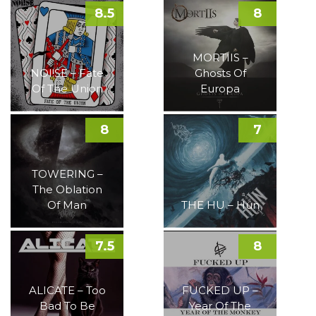
8.5
8
MORTIIS –
NOI!SE – Fate
Ghosts Of
Of The Union
Europa
8
7
TOWERING –
The Oblation
Of Man
THE HU – Hun
7.5
8
ALICATE – Too
FUCKED UP –
Bad To Be
Year Of The