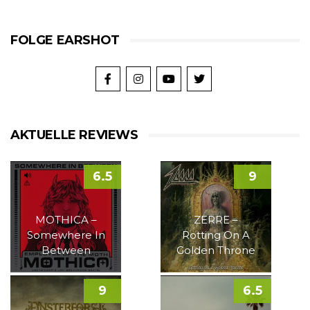
FOLGE EARSHOT
AKTUELLE REVIEWS
6.5
9
MOTHICA –
ZERRE –
Somewhere In
Rotting On A
Between
Golden Throne
9
6.5