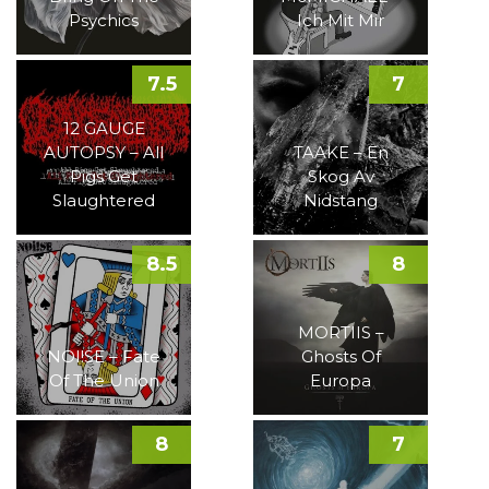
Psychics
Ich Mit Mir
7.5
7
12 GAUGE
AUTOPSY – All
TAAKE – En
Pigs Get
Skog Av
Slaughtered
Nidstang
8.5
8
MORTIIS –
NOI!SE – Fate
Ghosts Of
Of The Union
Europa
8
7