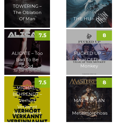
TOWERING –
The Oblation
Of Man
THE HU – Hun
7.5
8
ALICATE – Too
FUCKED UP –
Bad To Be
Year Of The
Good
Monkey
7.5
8
MICHAEL
BEHRENDT –
Verhört
MASTERPLAN
Verkannt
–
Vereinnahmt
Metalmorphosis