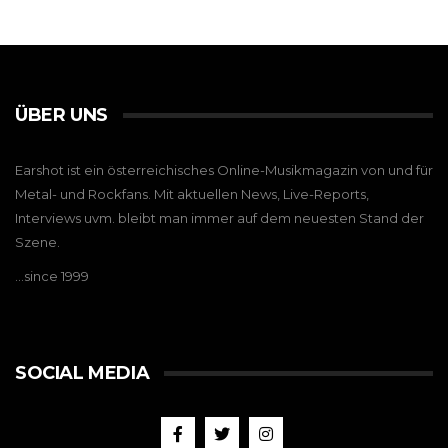
ÜBER UNS
Earshot ist ein österreichisches Online-Musikmagazin von und für
Metal- und Rockfans. Mit aktuellen News, Live-Reports,
Interviews uvm. bleibt man immer auf dem neuesten Stand der
Szene.
…since 1999
SOCIAL MEDIA