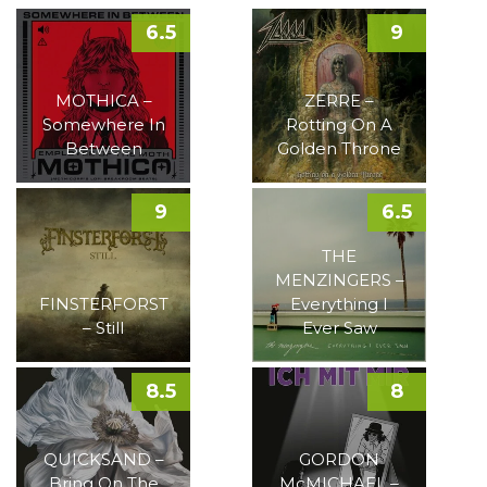
6.5
9
MOTHICA –
ZERRE –
Somewhere In
Rotting On A
Between
Golden Throne
9
6.5
THE
MENZINGERS –
FINSTERFORST
Everything I
– Still
Ever Saw
8.5
8
QUICKSAND –
GORDON
Bring On The
McMICHAEL –