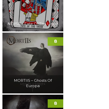
NOI!SE – Fate Of The Union
8
MORTIIS – Ghosts Of
Europa
8