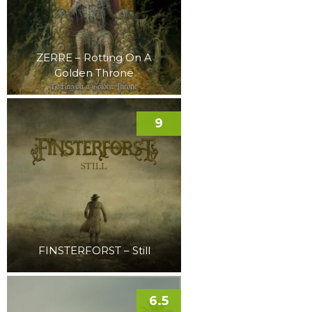
ZERRE – Rotting On A
Golden Throne
9
FINSTERFORST – Still
6.5