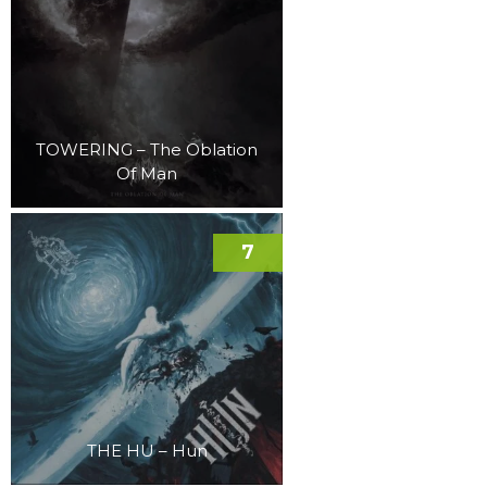
TOWERING – The Oblation
Of Man
7
THE HU – Hun