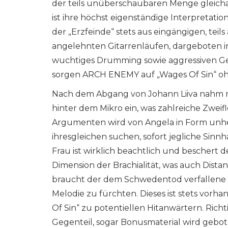
der teils unüberschaubaren Menge gleicha
ist ihre höchst eigenständige Interpretati
der „Erzfeinde“ stets aus eingängigen, teil
angelehnten Gitarrenläufen, dargeboten i
wuchtiges Drumming sowie aggressiven Ges
sorgen ARCH ENEMY auf „Wages Of Sin“ oh
Nach dem Abgang von Johann Liiva nahm m
hinter dem Mikro ein, was zahlreiche Zweif
Argumenten wird von Angela in Form unhei
ihresgleichen suchen, sofort jegliche Sinn
Frau ist wirklich beachtlich und besche
Dimension der Brachialität, was auch Dista
braucht der dem Schwedentod verfallene 
Melodie zu fürchten. Dieses ist stets vo
Of Sin“ zu potentiellen Hitanwärtern. Richt
Gegenteil, sogar Bonusmaterial wird gebot