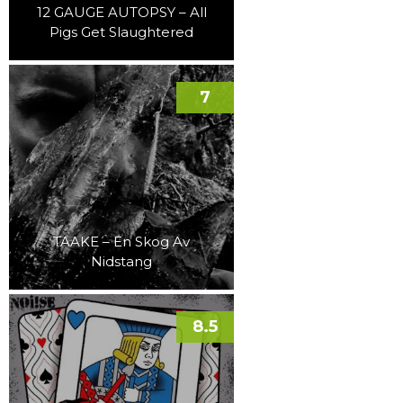
12 GAUGE AUTOPSY – All
Pigs Get Slaughtered
7
TAAKE – En Skog Av
Nidstang
8.5