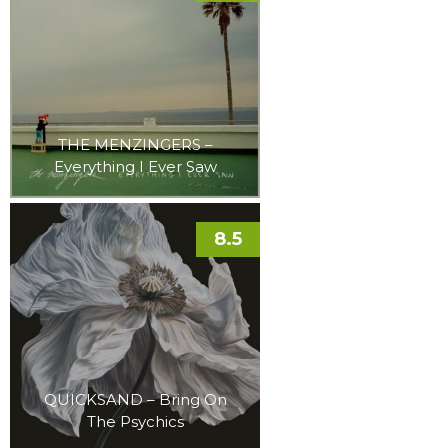
THE MENZINGERS –
Everything I Ever Saw
8.5
QUICKSAND – Bring On
The Psychics