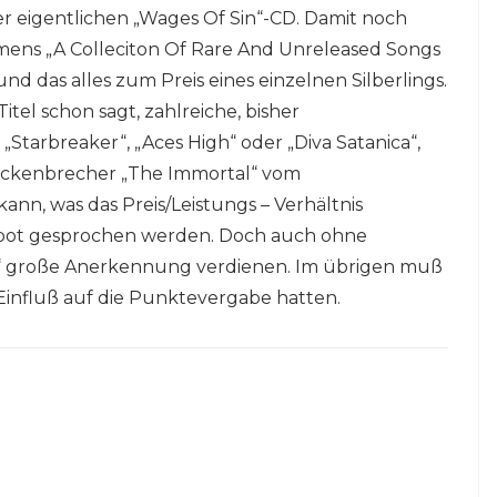
er eigentlichen „Wages Of Sin“-CD. Damit noch
amens „A Colleciton Of Rare And Unreleased Songs
nd das alles zum Preis eines einzelnen Silberlings.
tel schon sagt, zahlreiche, bisher
 „Starbreaker“, „Aces High“ oder „Diva Satanica“,
ackenbrecher „The Immortal“ vom
nn, was das Preis/Leistungs – Verhältnis
gebot gesprochen werden. Doch auch ohne
in“ große Anerkennung verdienen. Im übrigen muß
Einfluß auf die Punktevergabe hatten.