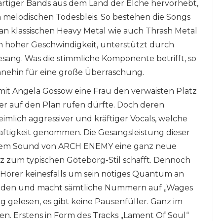
rtiger Bands aus dem Land der Elche hervorhebt,
on melodischen Todesbleis. So bestehen die Songs
s an klassischen Heavy Metal wie auch Thrash Metal
n hoher Geschwindigkeit, unterstützt durch
ang. Was die stimmliche Komponente betrifft, so
nehin für eine große Überraschung.
it Angela Gossow eine Frau den verwaisten Platz
ler auf den Plan rufen dürfte. Doch deren
mlich aggressiver und kräftiger Vocals, welche
haftigkeit genommen. Die Gesangsleistung dieser
rt dem Sound von ARCH ENEMY eine ganz neue
nz zum typischen Göteborg-Stil schafft. Dennoch
Hörer keinesfalls um sein nötiges Quantum an
rhanden und macht sämtliche Nummern auf „Wages
ig gelesen, es gibt keine Pausenfüller. Ganz im
en. Erstens in Form des Tracks „Lament Of Soul“