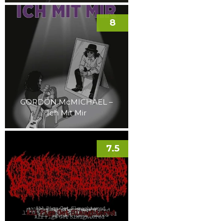
8
GORDON McMICHAEL –
Ich Mit Mir
7.5