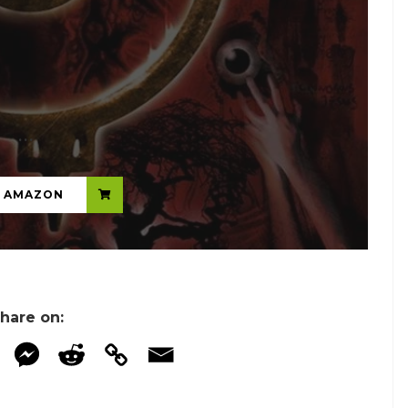
...
N AMAZON
hare on: