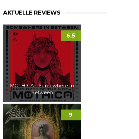
AKTUELLE REVIEWS
6.5
MOTHICA – Somewhere In
Between
9