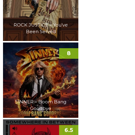
ROCK JUSTICE – You’ve
Been Served
8
SINNER – Boom Bang
Goodbye
6.5