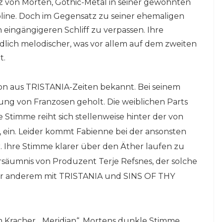
nz von Morten, Gothic-Metal in seiner gewohnten
ioline. Doch im Gegensatz zu seiner ehemaligen
 eingängigeren Schliff zu verpassen. Ihre
ndlich melodischer, was vor allem auf dem zweiten
t.
on aus TRISTANIA-Zeiten bekannt. Bei seinem
ung von Franzosen geholt. Die weiblichen Parts
timme reiht sich stellenweise hinter der von
, ein. Leider kommt Fabienne bei der ansonsten
. Ihre Stimme klarer über den Äther laufen zu
ersäumnis von Produzent Terje Refsnes, der solche
ter anderem mit TRISTANIA und SINS OF THY
m Kracher, „Meridian“. Mortens dunkle Stimme