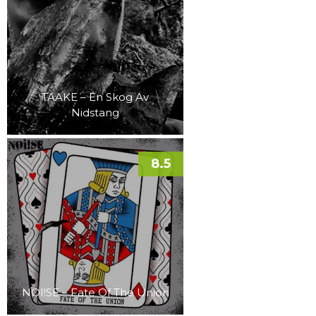
TAAKE – En Skog Av
Nidstang
8.5
NOI!SE – Fate Of The Union