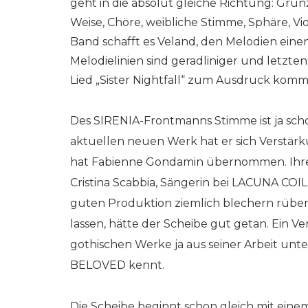
geht in die absolut gleiche Richtung: Gru
Weise, Chöre, weibliche Stimme, Sphäre, V
Band schafft es Veland, den Melodien einen
Melodielinien sind geradliniger und letzte
Lied „Sister Nightfall“ zum Ausdruck komm
Des SIRENIA-Frontmanns Stimme ist ja sch
aktuellen neuen Werk hat er sich Verstärk
hat Fabienne Gondamin übernommen. Ihre S
Cristina Scabbia, Sängerin bei LACUNA COIL
guten Produktion ziemlich blechern rüber
lassen, hätte der Scheibe gut getan. Ein V
gothischen Werke ja aus seiner Arbeit un
BELOVED kennt.
Die Scheibe beginnt schon gleich mit eine