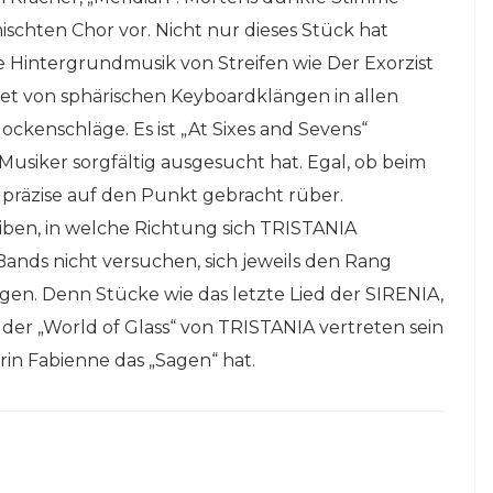
schten Chor vor. Nicht nur dieses Stück hat
 Hintergrundmusik von Streifen wie Der Exorzist
et von sphärischen Keyboardklängen in allen
ckenschläge. Es ist „At Sixes and Sevens“
usiker sorgfältig ausgesucht hat. Egal, ob beim
 präzise auf den Punkt gebracht rüber.
eiben, in welche Richtung sich TRISTANIA
 Bands nicht versuchen, sich jeweils den Rang
gen. Denn Stücke wie das letzte Lied der SIRENIA,
der „World of Glass“ von TRISTANIA vertreten sein
in Fabienne das „Sagen“ hat.