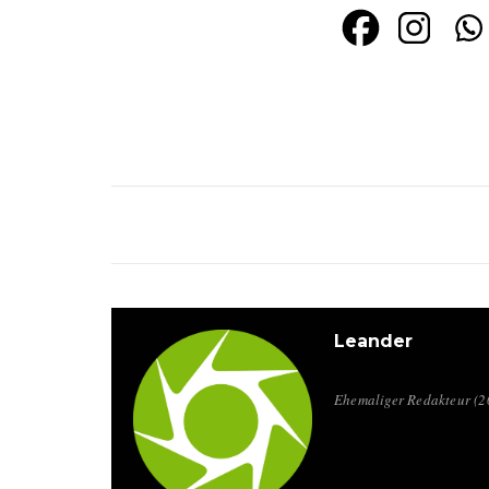
Leander
Ehemaliger Redakteur (