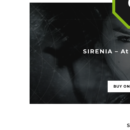
SIRENIA – At
BUY O
S