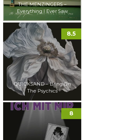
THE MENZINGERS –
Everything I Ever Saw
8.5
QUICKSAND – Bring On
The Psychics
8