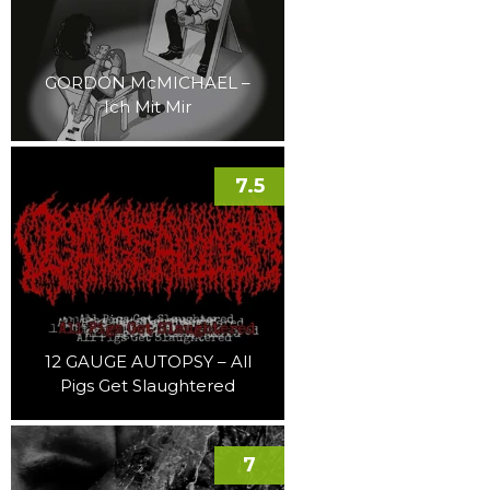
GORDON McMICHAEL –
Ich Mit Mir
7.5
12 GAUGE AUTOPSY – All
Pigs Get Slaughtered
7