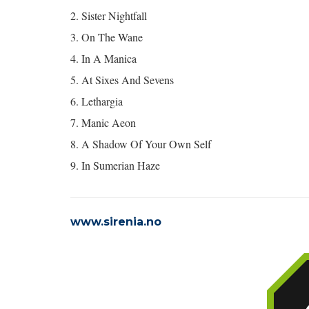
2. Sister Nightfall
3. On The Wane
4. In A Manica
5. At Sixes And Sevens
6. Lethargia
7. Manic Aeon
8. A Shadow Of Your Own Self
9. In Sumerian Haze
www.sirenia.no