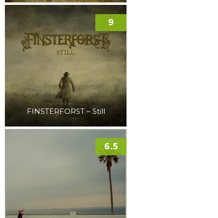
9
FINSTERFORST – Still
6.5