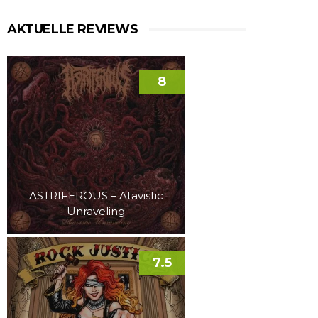
AKTUELLE REVIEWS
8
ASTRIFEROUS – Atavistic
Unraveling
7.5