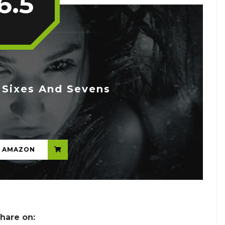
6.5
 Sixes And Sevens
...
N AMAZON
hare on: