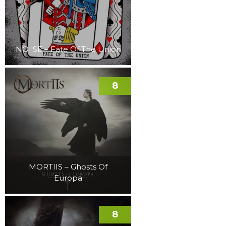
NOI!SE – Fate Of The Union
8
MORTIIS – Ghosts Of
Europa
8