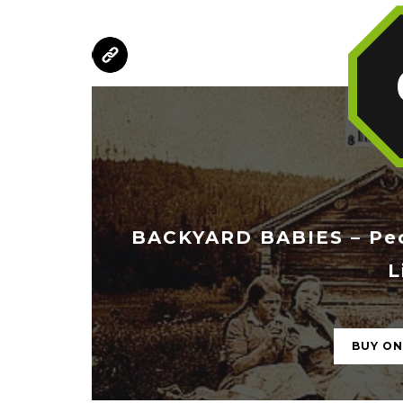
BACKYARD BABIES – Peo
L
BUY O