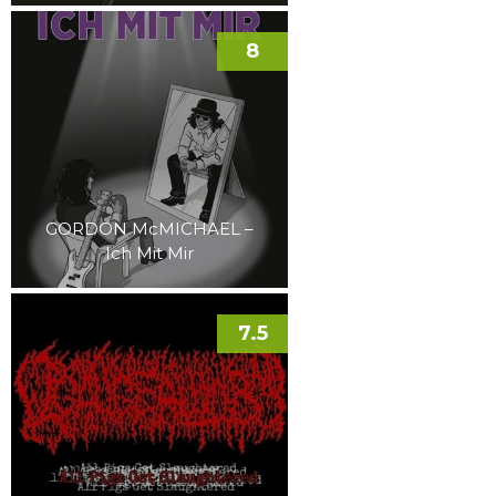
8
GORDON McMICHAEL –
Ich Mit Mir
7.5