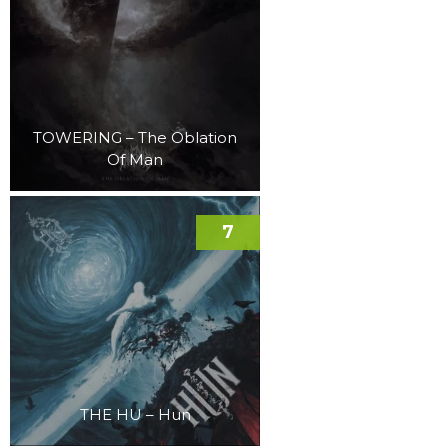
TOWERING – The Oblation
Of Man
7
THE HU – Hun