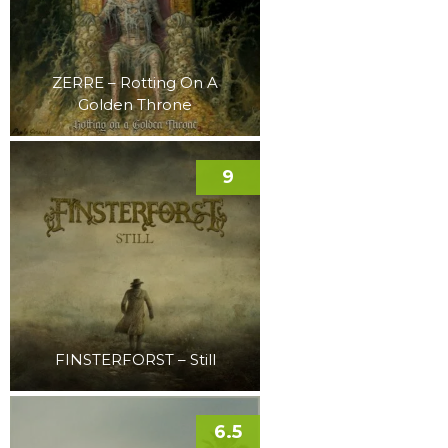
ZERRE – Rotting On A
Golden Throne
9
FINSTERFORST – Still
6.5