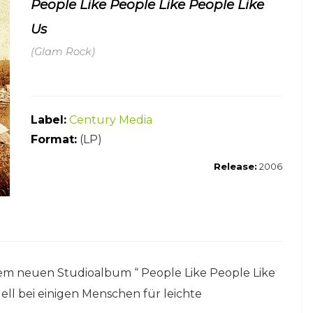
People Like People Like People Like
Us
(Glam Rock)
Label:
Century Media
Format:
(LP)
Release:
2006
rem neuen Studioalbum “ People Like People Like
ll bei einigen Menschen für leichte