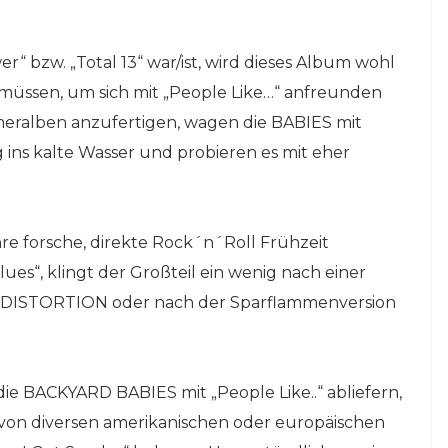
“ bzw. „Total 13“ war/ist, wird dieses Album wohl
müssen, um sich mit „People Like…“ anfreunden
meralben anzufertigen, wagen die BABIES mit
ns kalte Wasser und probieren es mit eher
e forsche, direkte Rock´n´Roll Frühzeit
lues“, klingt der Großteil ein wenig nach einer
L DISTORTION oder nach der Sparflammenversion
die BACKYARD BABIES mit „People Like..“ abliefern,
n von diversen amerikanischen oder europäischen