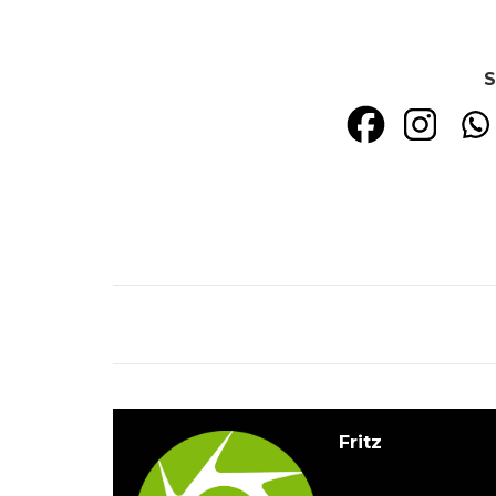
S
Fritz