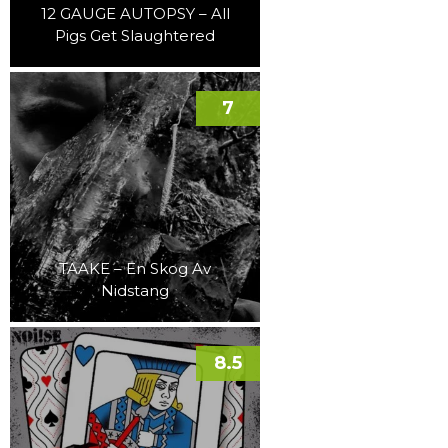
12 GAUGE AUTOPSY – All
Pigs Get Slaughtered
7
TAAKE – En Skog Av
Nidstang
8.5