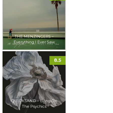
THE MENZINGERS –
Everything I Ever Saw
8.5
QUICKSAND – Bring On
The Psychics