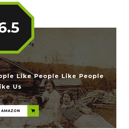
6.5
ple Like People Like People
ike Us
...
N AMAZON