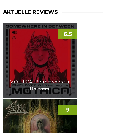
AKTUELLE REVIEWS
6.5
MOTHICA – Somewhere In
Between
9