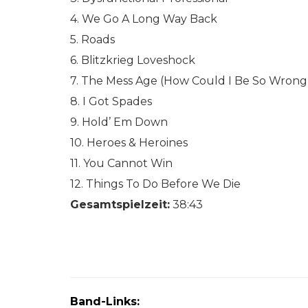
4. We Go A Long Way Back
5. Roads
6. Blitzkrieg Loveshock
7. The Mess Age (How Could I Be So Wrong
8. I Got Spades
9. Hold’ Em Down
10. Heroes & Heroines
11. You Cannot Win
12. Things To Do Before We Die
Gesamtspielzeit:
38:43
Band-Links: