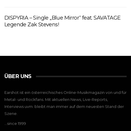
DISPYRIA – Single „Blue Mirror“ feat. SAVATAGE
Legende Zak Stevens!
ÜBER UNS
Earshot ist ein österreichisches Online-Musikmagazin von und für
Metal- und Rockfans. Mit aktuellen News, Live-Reports,
Interviews uvm. bleibt man immer auf dem neuesten Stand der
Szene.
…since 1999