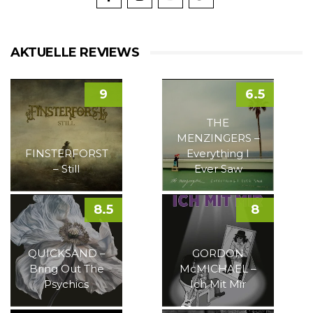
AKTUELLE REVIEWS
9
6.5
THE
MENZINGERS –
FINSTERFORST
Everything I
– Still
Ever Saw
8.5
8
QUICKSAND –
GORDON
Bring Out The
McMICHAEL –
Psychics
Ich Mit Mir