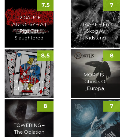
7.5
7
12 GAUGE
AUTOPSY – All
TAAKE – En
Pigs Get
Skog Av
Slaughtered
Nidstang
8.5
8
MORTIIS –
NOI!SE – Fate
Ghosts Of
Of The Union
Europa
8
7
TOWERING –
The Oblation