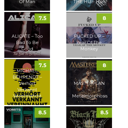
Of Man
THE HU – Hun
7.5
8
ALICATE – Too
FUCKED UP –
Bad To Be
Year Of The
Good
Monkey
7.5
8
MICHAEL
BEHRENDT –
Verhört
MASTERPLAN
Verkannt
–
Vereinnahmt
Metalmorphosis
8.5
8.5