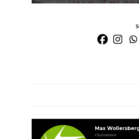
S
Max Wollersber
Chefredaktion