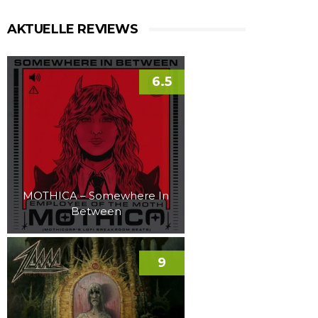
AKTUELLE REVIEWS
6.5
MOTHICA – Somewhere In
Between
9