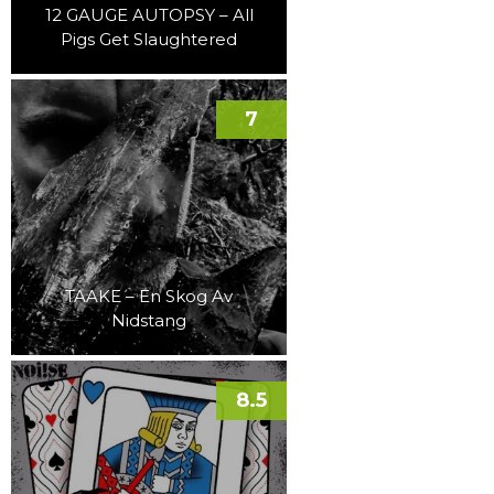
12 GAUGE AUTOPSY – All
Pigs Get Slaughtered
7
TAAKE – En Skog Av
Nidstang
8.5