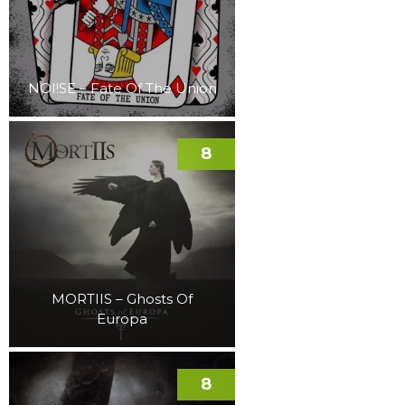
NOI!SE – Fate Of The Union
8
MORTIIS – Ghosts Of
Europa
8