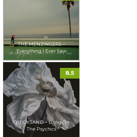
THE MENZINGERS –
Everything I Ever Saw
8.5
QUICKSAND – Bring On
The Psychics