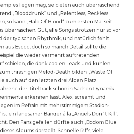
amples liegen mag, sie bieten auch überraschend
rend „Blooddrunk“ und „Relentless, Reckless
n, so kann „Halo Of Blood“ zum ersten Mal seit
 überraschen. Gut, alle Songs strotzen nur so vor
d der typischen Rhythmik, und natürlich fehlt
 aus Espoo, doch so manch Detail sollte die
spiel die wieder vermehrt auftretenden
r“ schielen, die dank coolen Leads und kühlen
zum thrashigen Melod-Death bilden. „Waste Of
die auch auf den letzten drei Alben Platz
während der Titeltrack schon in Sachen Dynamik
Experimente erkennen lässt. Alexi screamt und
ollegen im Refrain mit mehrstimmigem Stadion-
ist ein langsamer Banger á la „Angels Don´t Kill“,
nicht. Den Fans gefallen dürfte auch „Bodom Blue
ses Albums darstellt. Schnelle Riffs, viele