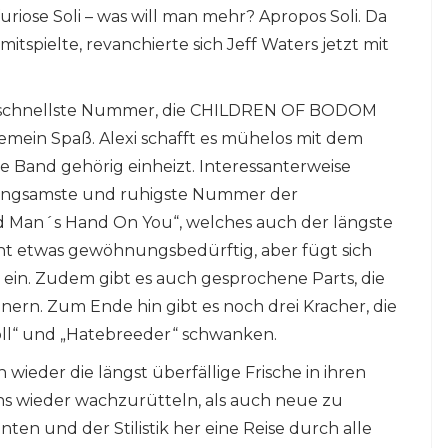
uriose Soli – was will man mehr? Apropos Soli. Da
tspielte, revanchierte sich Jeff Waters jetzt mit
die schnellste Nummer, die CHILDREN OF BODOM
ein Spaß. Alexi schafft es mühelos mit dem
e Band gehörig einheizt. Interessanterweise
e langsamste und ruhigste Nummer der
d Man´s Hand On You“, welches auch der längste
icht etwas gewöhnungsbedürftig, aber fügt sich
e ein. Zudem gibt es auch gesprochene Parts, die
nern. Zum Ende hin gibt es noch drei Kracher, die
oll“ und „Hatebreeder“ schwanken.
 wieder die längst überfällige Frische in ihren
ns wieder wachzurütteln, als auch neue zu
n und der Stilistik her eine Reise durch alle