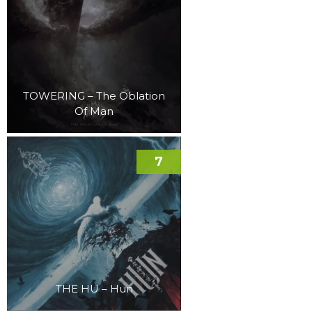
TOWERING – The Oblation
Of Man
7
THE HU – Hun