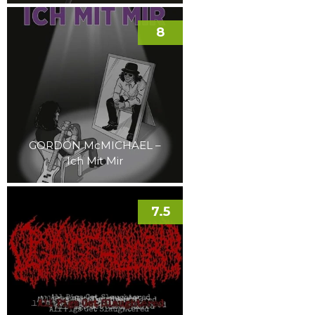
8
GORDON McMICHAEL –
Ich Mit Mir
7.5