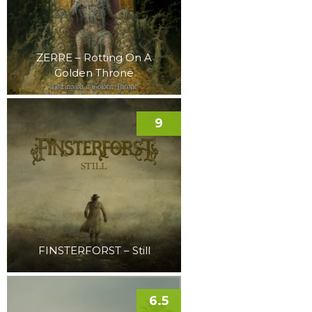
ZERRE – Rotting On A
Golden Throne
9
FINSTERFORST – Still
6.5