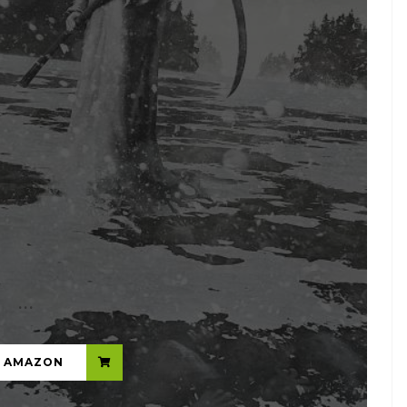
...
N AMAZON