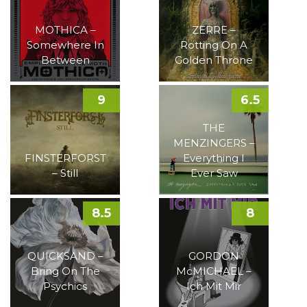
MOTHICA –
ZERRE –
Somewhere In
Rotting On A
Between
Golden Throne
9
6.5
THE
MENZINGERS –
FINSTERFORST
Everything I
– Still
Ever Saw
8.5
8
QUICKSAND –
GORDON
Bring On The
McMICHAEL –
Psychics
Ich Mit Mir