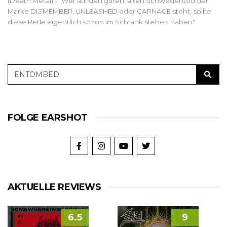
(Death Metal) - "Wer auf den guten, alten Schwedentod der
Marke DISMEMBER, UNLEASHED oder CARNAGE steht, sollte
diese Perle eigentlich schon im Schrank stehen haben"
FOLGE EARSHOT
AKTUELLE REVIEWS
6.5
9