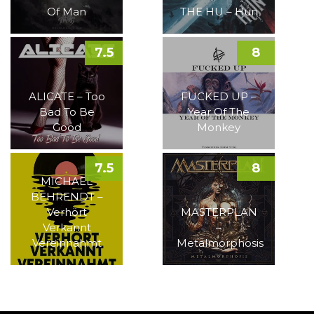
Of Man
THE HU – Hun
7.5
8
ALICATE – Too
FUCKED UP –
Bad To Be
Year Of The
Good
Monkey
7.5
8
MICHAEL
BEHRENDT –
Verhört
MASTERPLAN
Verkannt
–
Vereinnahmt
Metalmorphosis