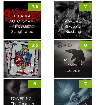
7.5
7
12 GAUGE
AUTOPSY – All
TAAKE – En
Pigs Get
Skog Av
Slaughtered
Nidstang
8.5
8
MORTIIS –
NOI!SE – Fate
Ghosts Of
Of The Union
Europa
8
7
TOWERING –
The Oblation