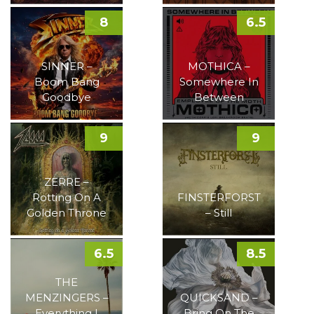
8
6.5
SINNER –
MOTHICA –
Boom Bang
Somewhere In
Goodbye
Between
9
9
ZERRE –
Rotting On A
FINSTERFORST
Golden Throne
– Still
6.5
8.5
THE
MENZINGERS –
QUICKSAND –
Everything I
Bring On The