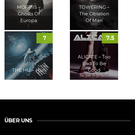
MORTIIS –
TOWERING –
Ghosts Of
The Oblation
Europa
Of Man
7
7.5
ALICATE – Too
Bad To Be
THE HU – Hun
Good
ÜBER UNS