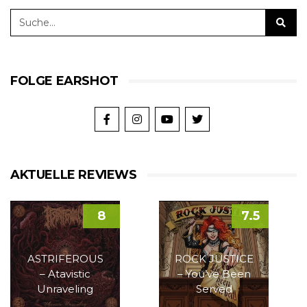
FOLGE EARSHOT
AKTUELLE REVIEWS
8
7.5
ASTRIFEROUS
ROCK JUSTICE
– Atavistic
– You’ve Been
Unraveling
Served