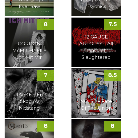
Ever Saw
Psychics
8
7.5
12 GAUGE
GORDON
AUTOPSY – All
McMICHAEL –
Pigs Get
Ich Mit Mir
Slaughtered
7
8.5
TAAKE – En
Skog Av
NOI!SE – Fate
Nidstang
Of The Union
8
8