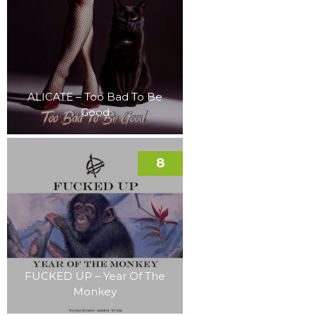
ALICATE – Too Bad To Be
Good
8
FUCKED UP – Year Of The
Monkey