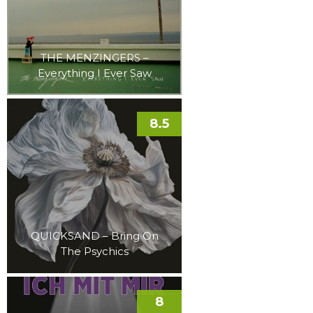
THE MENZINGERS –
Everything I Ever Saw
8.5
QUICKSAND – Bring On
The Psychics
8