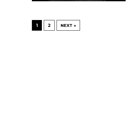
1
2
NEXT »