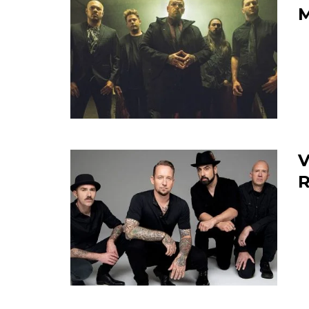
M
V
R