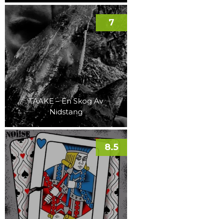
7
TAAKE – En Skog Av
Nidstang
8.5