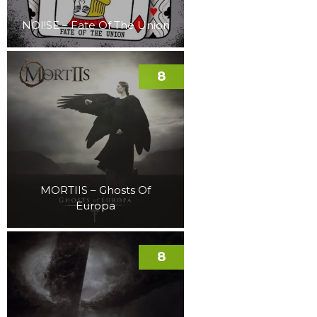
NOI!SE – Fate Of The Union
8
MORTIIS – Ghosts Of
Europa
8