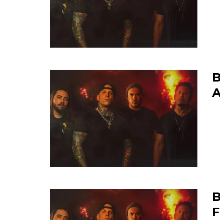
B
A
B
F