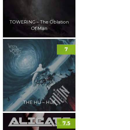
TOWERING – The Oblation
Of Man
7
THE HU – Hun
7.5