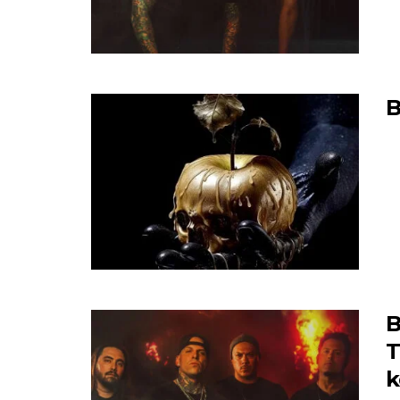
B
B
T