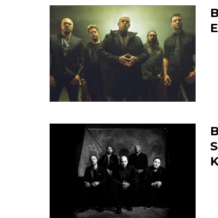
B
E
B
S
K