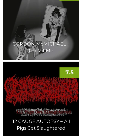
GORDON McMICHAEL –
Ich Mit Mir
7.5
12 GAUGE AUTOPSY – All
Pigs Get Slaughtered