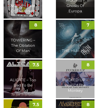
MORTIIS –
NOI!SE – Fate
Ghosts Of
Of The Union
Europa
8
7
TOWERING –
The Oblation
Of Man
THE HU – Hun
7.5
8
ALICATE – Too
FUCKED UP –
Bad To Be
Year Of The
Good
Monkey
7.5
8