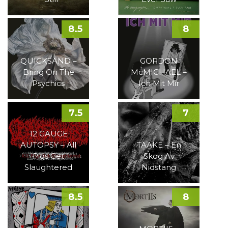
8.5
8
QUICKSAND –
GORDON
Bring On The
McMICHAEL –
Psychics
Ich Mit Mir
7.5
7
12 GAUGE
AUTOPSY – All
TAAKE – En
Pigs Get
Skog Av
Slaughtered
Nidstang
8.5
8