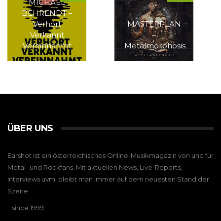
MICHAEL
BEHRENDT –
Verhört
MASTERPLAN
Verkannt
–
Vereinnahmt
Metalmorphosis
ÜBER UNS
Earshot ist ein österreichisches Online-Musikmagazin von und für
Metal- und Rockfans. Mit aktuellen News, Live-Reports,
Interviews uvm. bleibt man immer auf dem neuesten Stand der
Szene.
…since 1999