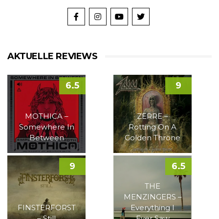
AKTUELLE REVIEWS
6.5
9
MOTHICA –
ZERRE –
Somewhere In
Rotting On A
Between
Golden Throne
9
6.5
THE
MENZINGERS –
FINSTERFORST
Everything I
– Still
Ever Saw