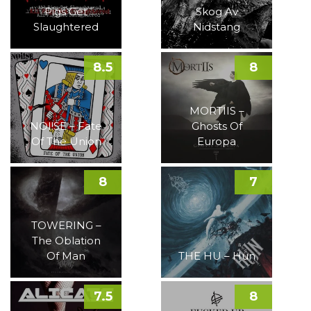
Pigs Get
Skog Av
Slaughtered
Nidstang
8.5
8
MORTIIS –
NOI!SE – Fate
Ghosts Of
Of The Union
Europa
8
7
TOWERING –
The Oblation
Of Man
THE HU – Hun
7.5
8