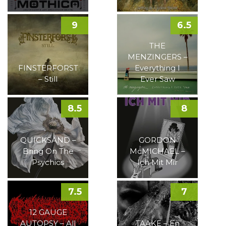
9
6.5
THE
MENZINGERS –
FINSTERFORST
Everything I
– Still
Ever Saw
8.5
8
QUICKSAND –
GORDON
Bring On The
McMICHAEL –
Psychics
Ich Mit Mir
7.5
7
12 GAUGE
AUTOPSY – All
TAAKE – En