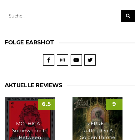
FOLGE EARSHOT
AKTUELLE REVIEWS
6.5
9
MOTHICA –
ZERRE –
Somewhere In
Rotting On A
Between
Golden Throne