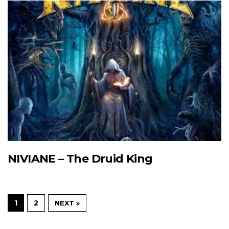
NIVIANE – The Druid King
1
2
NEXT »