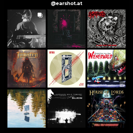
@
earshot.at