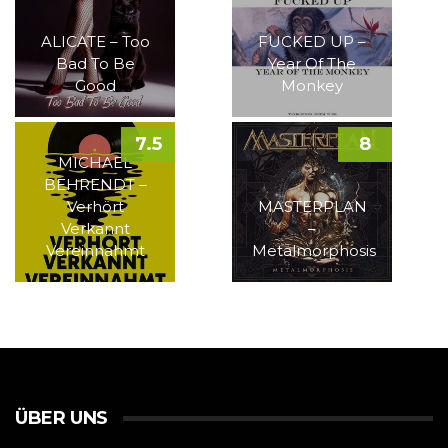
ALICATE – Too
FUCKED UP –
Bad To Be
Year Of The
Good
Monkey
7.5
8
MICHAEL
BEHRENDT –
Verhört
MASTERPLAN
Verkannt
–
Vereinnahmt
Metalmorphosis
ÜBER UNS