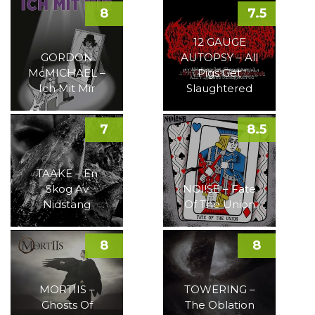
8
7.5
12 GAUGE
GORDON
AUTOPSY – All
McMICHAEL –
Pigs Get
Ich Mit Mir
Slaughtered
7
8.5
TAAKE – En
Skog Av
NOI!SE – Fate
Nidstang
Of The Union
8
8
MORTIIS –
TOWERING –
Ghosts Of
The Oblation