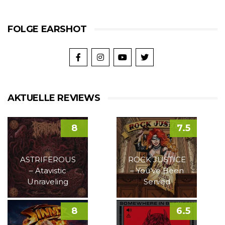
FOLGE EARSHOT
AKTUELLE REVIEWS
8
7.5
ASTRIFEROUS
ROCK JUSTICE
– Atavistic
– You’ve Been
Unraveling
Served
8
6.5