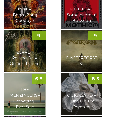
SINNER –
MOTHICA –
Boom Bang
Somewhere In
Goodbye
Between
9
9
ZERRE –
Rotting On A
FINSTERFORST
Golden Throne
– Still
6.5
8.5
THE
MENZINGERS –
QUICKSAND –
Everything I
Bring On The
Ever Saw
Psychics