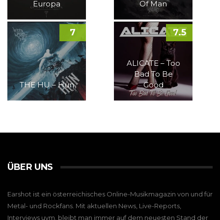
Europa
Of Man
7
7.5
ALICATE – Too
Bad To Be
THE HU – Hun
Good
ÜBER UNS
Earshot ist ein österreichisches Online-Musikmagazin von und für
Metal- und Rockfans. Mit aktuellen News, Live-Reports,
Interviews uvm. bleibt man immer auf dem neuesten Stand der